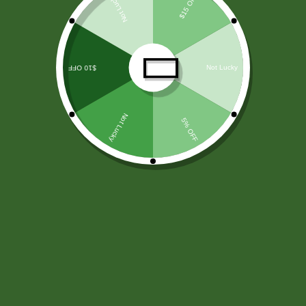
LICORES
(138)
ARROZ Y CEREALES
(25)
HARINAS - LEVADURA -SAL
(11)