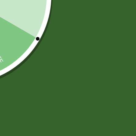
TARJETAS PREPAGO
(6)
)
)
ARTICULOS DE ASEO Y LIMPIEZA
(83)
DESODORANTES AMBIENTAL
(12)