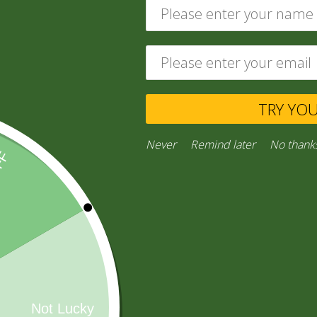
ABARROTES
(229)
TRY YO
Never
Remind later
No thank
CONFITES
(16)
AGUA MINERAL
(26)