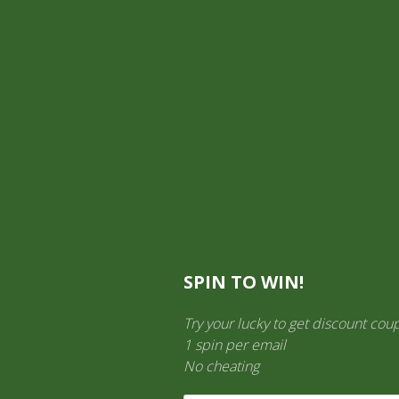
Mi cuenta
Información General
TIENDA ON LINE
Aquí es donde puedes ver los productos en esta tienda.
SPIN TO WIN!
Try your lucky to get discount cou
1 spin per email
No cheating
LICORES
(138)