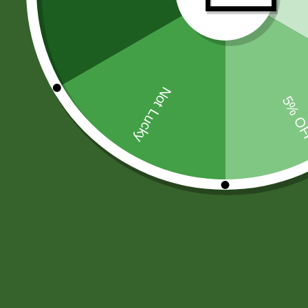
PAPAS FRITAS-MANI-SNACKS
(44
MOSTAZA-SALSA DE SOYA-AJI
(6
CHOCOLATES
(33)