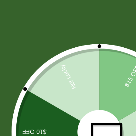
HARINAS - LEVADURA -SAL
(11)
CIGARROS
(37)
PAÑALES
(7)