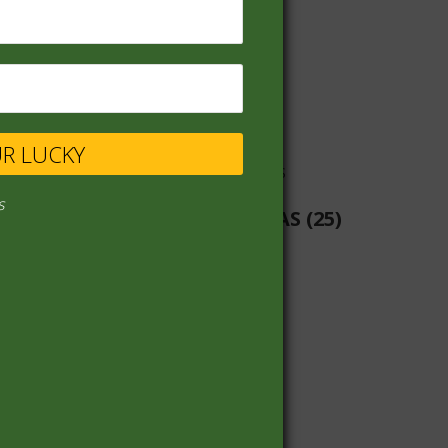
VINOS
(68)
UR LUCKY
s
LIBRERIA-PILAS-BATERIAS
(25)
PANADERIA
(19)