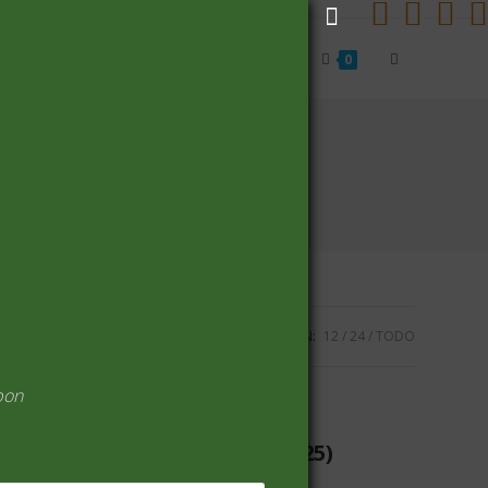
Alternar
Inicio
Carrito
Finalizar compra
0
búsqueda
de
la
VISUALIZACIÓN:
12
24
TODO
web
pon
ARROZ Y CEREALES
(25)