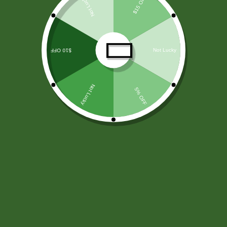
LICORES
(138)
ARROZ Y CEREALES
(25)
HARINAS - LEVADURA -SAL
(11)