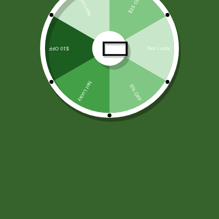
LICORES
(138)
ARROZ Y CEREALES
(25)
HARINAS - LEVADURA -SAL
(11)