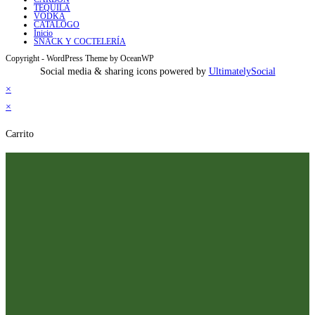
TEQUILA
VODKA
CATALOGO
Inicio
SNACK Y COCTELERÍA
Copyright - WordPress Theme by OceanWP
Social media & sharing icons powered by
UltimatelySocial
×
×
Carrito