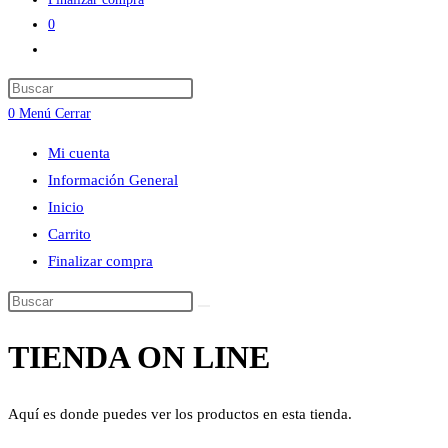
0
Alternar
búsqueda
Press
de
Escape
0
Menú
Cerrar
la
to
web
Mi cuenta
close
Información General
the
Inicio
search
Carrito
panel.
Finalizar compra
Buscar
en
TIENDA ON LINE
esta
web
Aquí es donde puedes ver los productos en esta tienda.