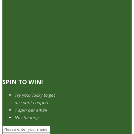
SPIN TO WIN!
Try your lucky to get
discount coupon
1 spin per email
No cheating