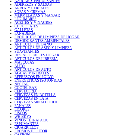
AZÚCAR Y ENDULZANTES
ADEREZOS Y SALSAS
ARROZ Y CEREALES
SOPAS Y CREMAS
MERMELADAS Y MANJAR
LEGUMBRES
ACEITES Y VINAGRES
CHOCOLATES
GALLETAS
PANADERÍA
PRODUCTOS DE LIMPIEZA DE HOGAR
DESODORANTES AMBIENTALES
ARTICULOS DE BAÑO
ARTICULOS DE ASEO Y LIMPIEZA
SUAVIZANTES
DESINFECTACTES HOGAR
ARTICULOS DE LIBRERIA
MASCOTAS
AUTO
ARTICULOS DE AUTO
AGUAS MINERALES
REFRESCOS EN POLVO
ENERGÉTICAS ISOTÓNICAS
NÉCTAR
COCTEL BAR
CERVECERÍA
CERVEZAS EN BOTELLA
CERVEZAS EN LATA
CERVEZAS SIN ALCOHOL
PAÑALES
LICORES
PISCOS
WHISKYS
VINOS TETRAPACK
ESPUMANTES
CIGARRILLOS
PROMOS DE LICOR
CARBÓN