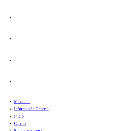
Ir
al
contenido
Mi cuenta
Información General
Inicio
Carrito
Finalizar compra