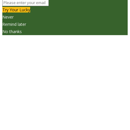
Try Your Lucky
Never
Remind later
No thanks