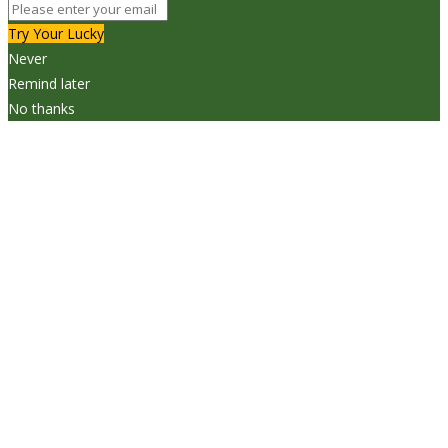
Try Your Lucky
Never
Remind later
No thanks