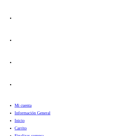
Ir
al
contenido
Mi cuenta
Información General
Inicio
Carrito
Finalizar compra