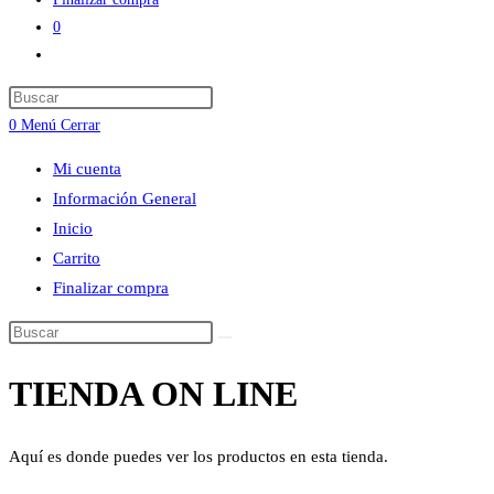
0
Alternar
búsqueda
Press
de
Escape
0
Menú
Cerrar
la
to
web
Mi cuenta
close
Información General
the
Inicio
search
Carrito
panel.
Finalizar compra
Buscar
en
TIENDA ON LINE
esta
web
Aquí es donde puedes ver los productos en esta tienda.