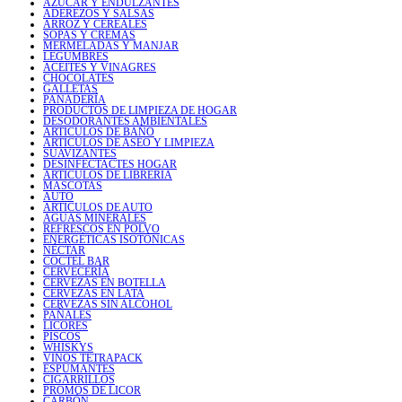
AZÚCAR Y ENDULZANTES
ADEREZOS Y SALSAS
ARROZ Y CEREALES
SOPAS Y CREMAS
MERMELADAS Y MANJAR
LEGUMBRES
ACEITES Y VINAGRES
CHOCOLATES
GALLETAS
PANADERÍA
PRODUCTOS DE LIMPIEZA DE HOGAR
DESODORANTES AMBIENTALES
ARTICULOS DE BAÑO
ARTICULOS DE ASEO Y LIMPIEZA
SUAVIZANTES
DESINFECTACTES HOGAR
ARTICULOS DE LIBRERIA
MASCOTAS
AUTO
ARTICULOS DE AUTO
AGUAS MINERALES
REFRESCOS EN POLVO
ENERGÉTICAS ISOTÓNICAS
NÉCTAR
COCTEL BAR
CERVECERÍA
CERVEZAS EN BOTELLA
CERVEZAS EN LATA
CERVEZAS SIN ALCOHOL
PAÑALES
LICORES
PISCOS
WHISKYS
VINOS TETRAPACK
ESPUMANTES
CIGARRILLOS
PROMOS DE LICOR
CARBÓN