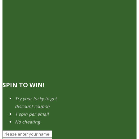
SPIN TO WIN!
Try your lucky to get
discount coupon
1 spin per email
No cheating