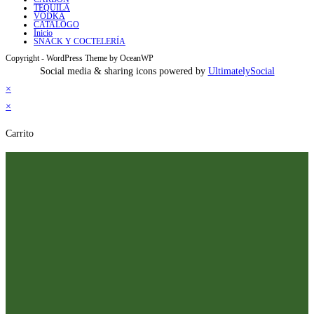
TEQUILA
VODKA
CATALOGO
Inicio
SNACK Y COCTELERÍA
Copyright - WordPress Theme by OceanWP
Social media & sharing icons powered by
UltimatelySocial
×
×
Carrito