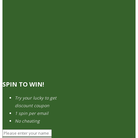
SPIN TO WIN!
Try your lucky to get
discount coupon
1 spin per email
No cheating