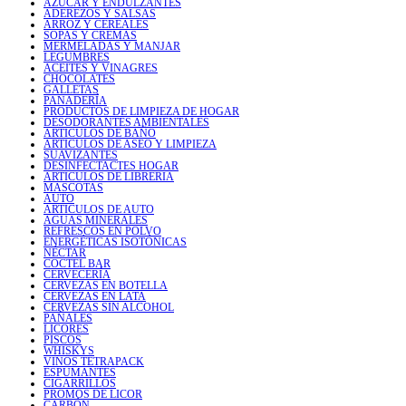
AZÚCAR Y ENDULZANTES
ADEREZOS Y SALSAS
ARROZ Y CEREALES
SOPAS Y CREMAS
MERMELADAS Y MANJAR
LEGUMBRES
ACEITES Y VINAGRES
CHOCOLATES
GALLETAS
PANADERÍA
PRODUCTOS DE LIMPIEZA DE HOGAR
DESODORANTES AMBIENTALES
ARTICULOS DE BAÑO
ARTICULOS DE ASEO Y LIMPIEZA
SUAVIZANTES
DESINFECTACTES HOGAR
ARTICULOS DE LIBRERIA
MASCOTAS
AUTO
ARTICULOS DE AUTO
AGUAS MINERALES
REFRESCOS EN POLVO
ENERGÉTICAS ISOTÓNICAS
NÉCTAR
COCTEL BAR
CERVECERÍA
CERVEZAS EN BOTELLA
CERVEZAS EN LATA
CERVEZAS SIN ALCOHOL
PAÑALES
LICORES
PISCOS
WHISKYS
VINOS TETRAPACK
ESPUMANTES
CIGARRILLOS
PROMOS DE LICOR
CARBÓN