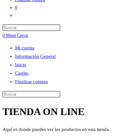
0
Alternar
búsqueda
Press
de
Escape
0
Menú
Cerrar
la
to
web
Mi cuenta
close
Información General
the
Inicio
search
Carrito
panel.
Finalizar compra
Buscar
en
TIENDA ON LINE
esta
web
Aquí es donde puedes ver los productos en esta tienda.