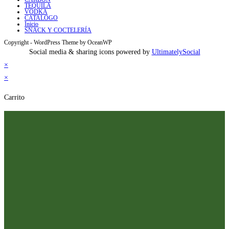
TEQUILA
VODKA
CATALOGO
Inicio
SNACK Y COCTELERÍA
Copyright - WordPress Theme by OceanWP
Social media & sharing icons powered by
UltimatelySocial
×
×
Carrito