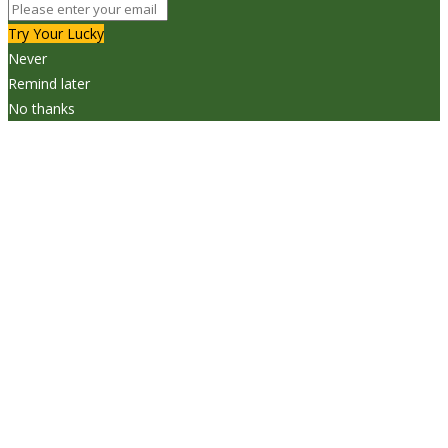
Try Your Lucky
Never
Remind later
No thanks