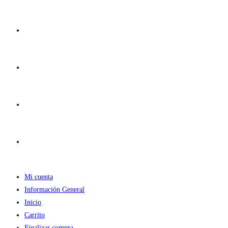
Ir
al
contenido
Mi cuenta
Información General
Inicio
Carrito
Finalizar compra