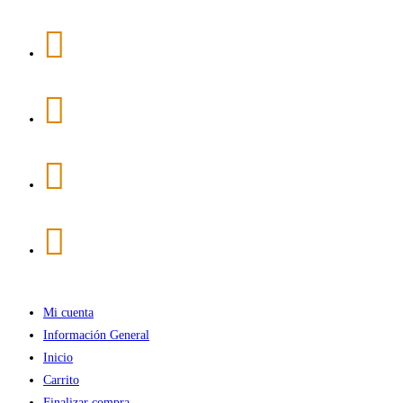
Ir
al
contenido
Mi cuenta
Información General
Inicio
Carrito
Finalizar compra