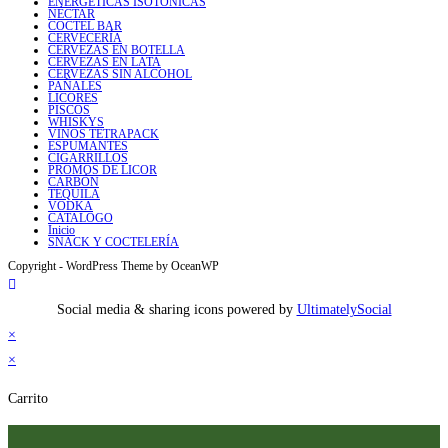
ENERGÉTICAS ISOTÓNICAS
NÉCTAR
COCTEL BAR
CERVECERÍA
CERVEZAS EN BOTELLA
CERVEZAS EN LATA
CERVEZAS SIN ALCOHOL
PAÑALES
LICORES
PISCOS
WHISKYS
VINOS TETRAPACK
ESPUMANTES
CIGARRILLOS
PROMOS DE LICOR
CARBÓN
TEQUILA
VODKA
CATALOGO
Inicio
SNACK Y COCTELERÍA
Copyright - WordPress Theme by OceanWP
Social media & sharing icons powered by
UltimatelySocial
×
×
Carrito