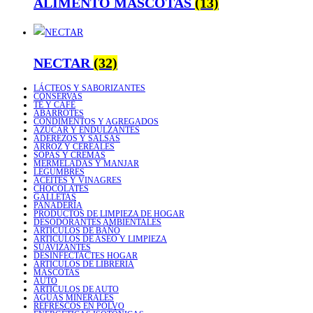
ALIMENTO MASCOTAS
(13)
NECTAR
(32)
LÁCTEOS Y SABORIZANTES
CONSERVAS
TÉ Y CAFÉ
ABARROTES
CONDIMENTOS Y AGREGADOS
AZÚCAR Y ENDULZANTES
ADEREZOS Y SALSAS
ARROZ Y CEREALES
SOPAS Y CREMAS
MERMELADAS Y MANJAR
LEGUMBRES
ACEITES Y VINAGRES
CHOCOLATES
GALLETAS
PANADERÍA
PRODUCTOS DE LIMPIEZA DE HOGAR
DESODORANTES AMBIENTALES
ARTICULOS DE BAÑO
ARTICULOS DE ASEO Y LIMPIEZA
SUAVIZANTES
DESINFECTACTES HOGAR
ARTICULOS DE LIBRERIA
MASCOTAS
AUTO
ARTICULOS DE AUTO
AGUAS MINERALES
REFRESCOS EN POLVO