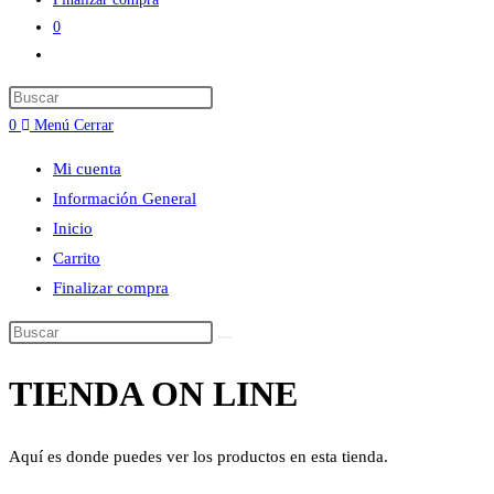
0
Alternar
búsqueda
Press
de
Escape
0
Menú
Cerrar
la
to
web
Mi cuenta
close
Información General
the
Inicio
search
Carrito
panel.
Finalizar compra
Buscar
en
TIENDA ON LINE
esta
web
Aquí es donde puedes ver los productos en esta tienda.