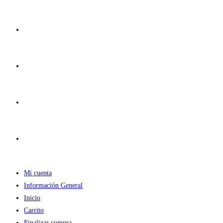
Ir
al
contenido
Mi cuenta
Información General
Inicio
Carrito
Finalizar compra