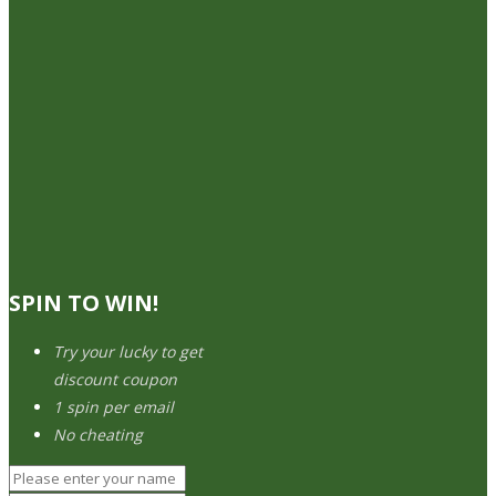
SPIN TO WIN!
Try your lucky to get
discount coupon
1 spin per email
No cheating