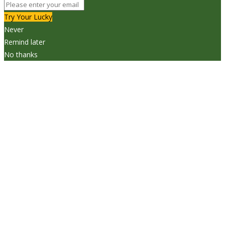
Try Your Lucky
Never
Remind later
No thanks