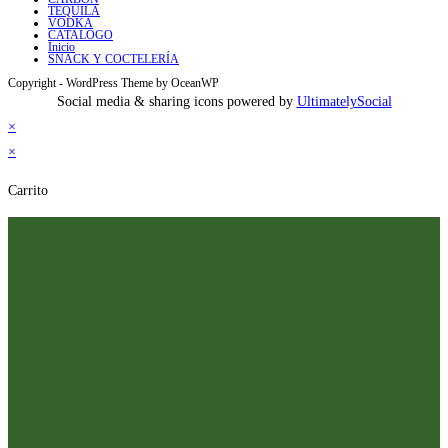
TEQUILA
VODKA
CATALOGO
Inicio
SNACK Y COCTELERÍA
Copyright - WordPress Theme by OceanWP
Social media & sharing icons powered by
UltimatelySocial
×
×
Carrito