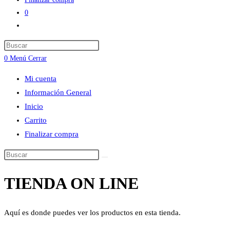
0
Alternar
búsqueda
Press
de
Escape
0
Menú
Cerrar
la
to
web
Mi cuenta
close
Información General
the
Inicio
search
Carrito
panel.
Finalizar compra
Buscar
en
TIENDA ON LINE
esta
web
Aquí es donde puedes ver los productos en esta tienda.