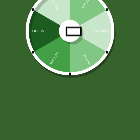
LICORES
(138)
ARROZ Y CEREALES
(25)
HARINAS - LEVADURA -SAL
(11)