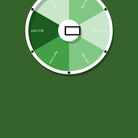
LICORES
(138)
ARROZ Y CEREALES
(25)
HARINAS - LEVADURA -SAL
(11)