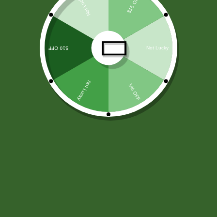
LICORES
(138)
ARROZ Y CEREALES
(25)
HARINAS - LEVADURA -SAL
(11)