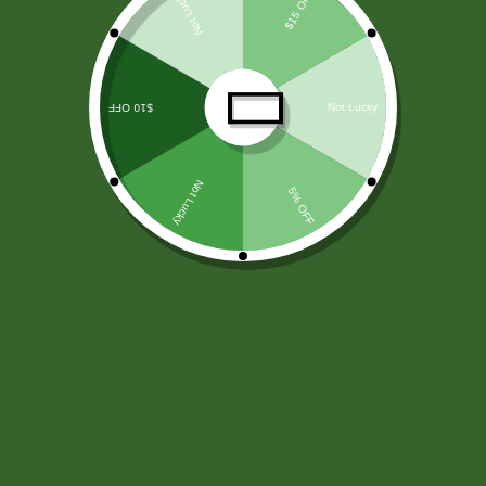
LICORES
(138)
ARROZ Y CEREALES
(25)
HARINAS - LEVADURA -SAL
(11)