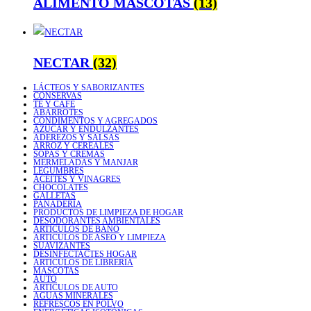
ALIMENTO MASCOTAS
(13)
NECTAR
(32)
LÁCTEOS Y SABORIZANTES
CONSERVAS
TÉ Y CAFÉ
ABARROTES
CONDIMENTOS Y AGREGADOS
AZÚCAR Y ENDULZANTES
ADEREZOS Y SALSAS
ARROZ Y CEREALES
SOPAS Y CREMAS
MERMELADAS Y MANJAR
LEGUMBRES
ACEITES Y VINAGRES
CHOCOLATES
GALLETAS
PANADERÍA
PRODUCTOS DE LIMPIEZA DE HOGAR
DESODORANTES AMBIENTALES
ARTICULOS DE BAÑO
ARTICULOS DE ASEO Y LIMPIEZA
SUAVIZANTES
DESINFECTACTES HOGAR
ARTICULOS DE LIBRERIA
MASCOTAS
AUTO
ARTICULOS DE AUTO
AGUAS MINERALES
REFRESCOS EN POLVO