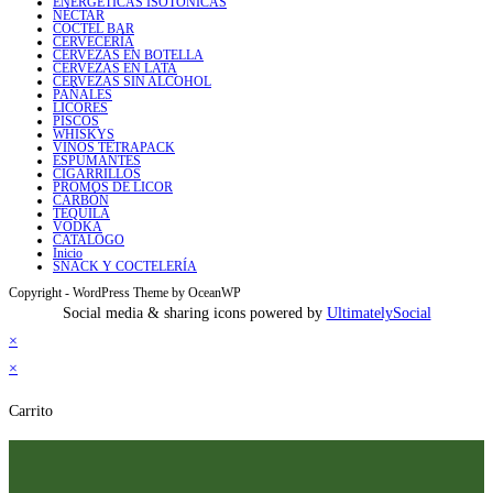
ENERGÉTICAS ISOTÓNICAS
NÉCTAR
COCTEL BAR
CERVECERÍA
CERVEZAS EN BOTELLA
CERVEZAS EN LATA
CERVEZAS SIN ALCOHOL
PAÑALES
LICORES
PISCOS
WHISKYS
VINOS TETRAPACK
ESPUMANTES
CIGARRILLOS
PROMOS DE LICOR
CARBÓN
TEQUILA
VODKA
CATALOGO
Inicio
SNACK Y COCTELERÍA
Copyright - WordPress Theme by OceanWP
Social media & sharing icons powered by
UltimatelySocial
×
×
Carrito