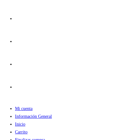
Ir
al
contenido
Mi cuenta
Información General
Inicio
Carrito
Finalizar compra