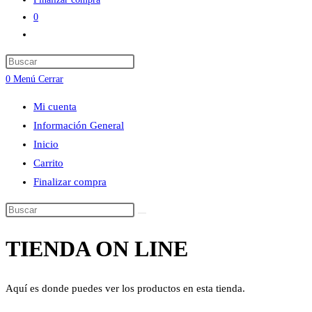
0
Alternar
búsqueda
Press
de
Escape
0
Menú
Cerrar
la
to
web
Mi cuenta
close
Información General
the
Inicio
search
Carrito
panel.
Finalizar compra
Buscar
en
TIENDA ON LINE
esta
web
Aquí es donde puedes ver los productos en esta tienda.