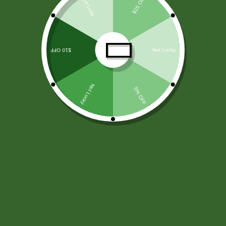
LICORES
(138)
ARROZ Y CEREALES
(25)
HARINAS - LEVADURA -SAL
(11)