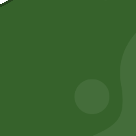
)
)
ARTICULOS DE ASEO Y LIMPIEZA
(83)
DESODORANTES AMBIENTAL
(12)