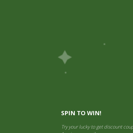
Mi cuenta
Información General
SPIN TO WIN!
Try your lucky to get discount cou