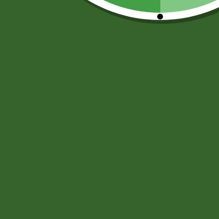
PAPAS FRITAS-MANI-SNACKS
(44
MOSTAZA-SALSA DE SOYA-AJI
(6
CHOCOLATES
(33)