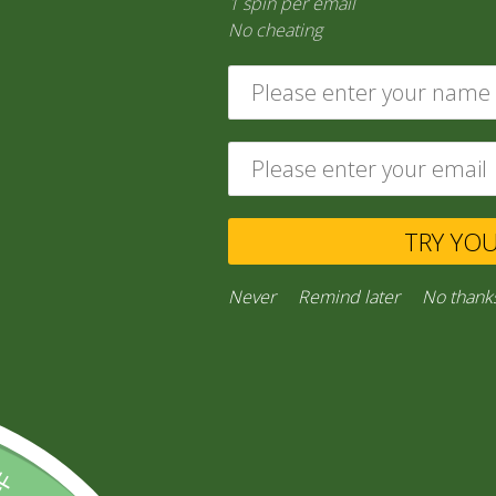
1 spin per email
No cheating
TIENDA ON LINE
Aquí es donde puedes ver los productos en esta tienda.
TRY YO
Never
Remind later
No thank
LICORES
(138)