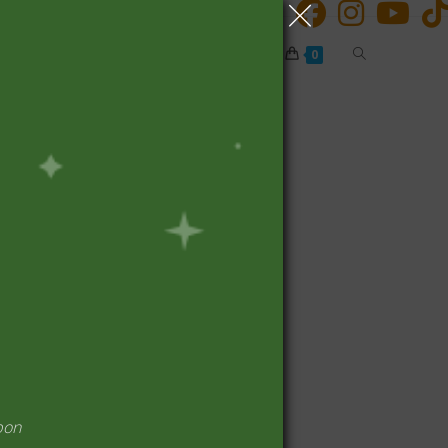
Alternar
Inicio
Carrito
Finalizar compra
0
búsqueda
de
la
web
pon