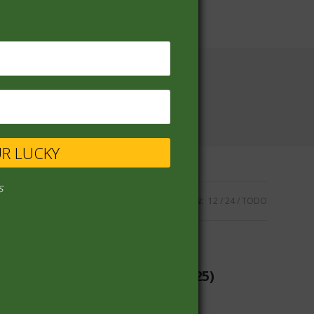
UR LUCKY
s
VISUALIZACIÓN:
12
24
TODO
ARROZ Y CEREALES
(25)