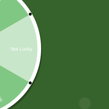
ABARROTES
(229)
CONFITES
(16)
AGUA MINERAL
(26)
TARJETAS PREPAGO
(6)