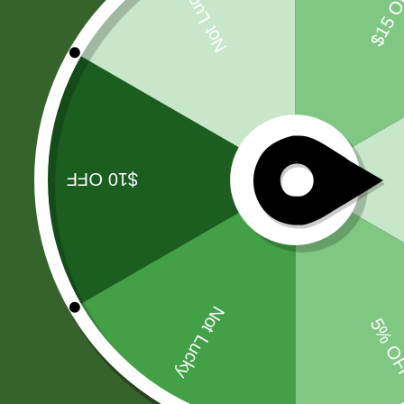
HARINAS - LEVADURA -SAL
(11)
CIGARROS
(37)
PAÑALES
(7)