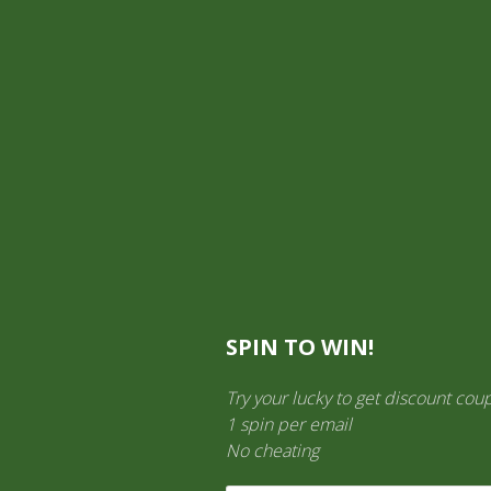
Mi cuenta
Información General
TIENDA ON LINE
Aquí es donde puedes ver los productos en esta tienda.
SPIN TO WIN!
Try your lucky to get discount cou
1 spin per email
No cheating
LICORES
(138)