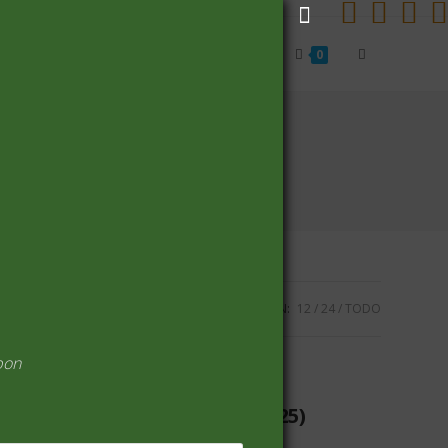
Alternar
Inicio
Carrito
Finalizar compra
0
búsqueda
de
la
VISUALIZACIÓN:
12
24
TODO
web
pon
ARROZ Y CEREALES
(25)