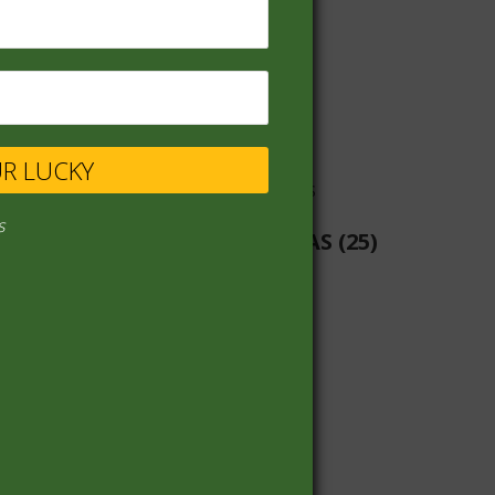
VINOS
(68)
UR LUCKY
s
LIBRERIA-PILAS-BATERIAS
(25)
PANADERIA
(19)