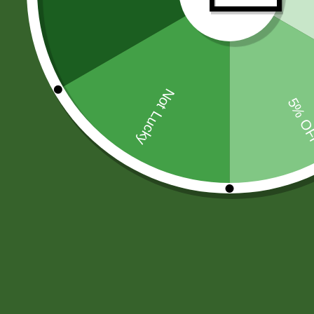
PAPAS FRITAS-MANI-SNACKS
(44
MOSTAZA-SALSA DE SOYA-AJI
(6
CHOCOLATES
(33)