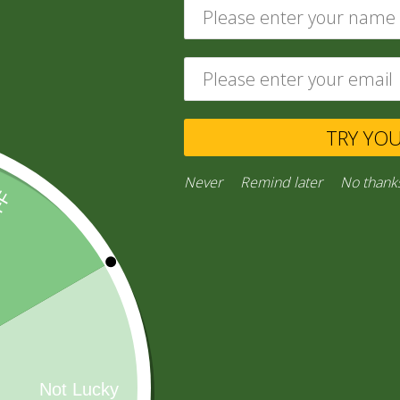
ABARROTES
(229)
TRY YO
Never
Remind later
No thank
CONFITES
(16)
AGUA MINERAL
(26)