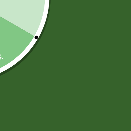
TARJETAS PREPAGO
(6)
)
)
ARTICULOS DE ASEO Y LIMPIEZA
(83)
DESODORANTES AMBIENTAL
(12)