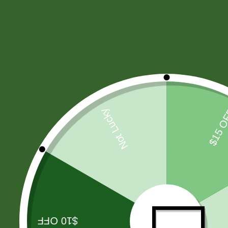
HARINAS - LEVADURA -SAL
(11)
CIGARROS
(37)
PAÑALES
(7)