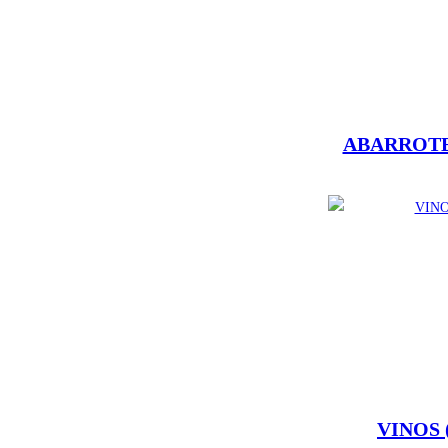
ABARROT
VINOS