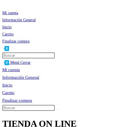
Ir
al
Mi cuenta
contenido
Información General
Inicio
Carrito
Finalizar compra
0
Alternar
Press
búsqueda
Escape
Menú
Cerrar
0
de
to
Mi cuenta
la
close
Información General
web
the
Inicio
search
Carrito
panel.
Finalizar compra
Buscar
en
TIENDA ON LINE
esta