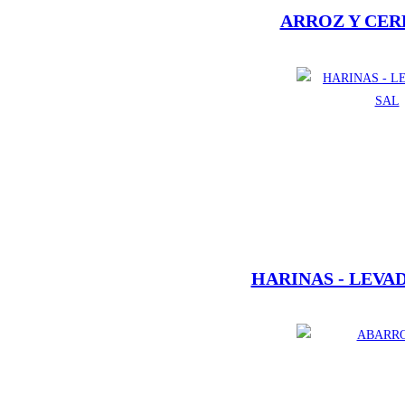
ARROZ Y CE
HARINAS - LEVA