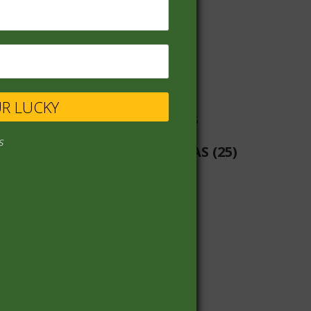
VINOS
(68)
UR LUCKY
s
LIBRERIA-PILAS-BATERIAS
(25)
PANADERIA
(19)