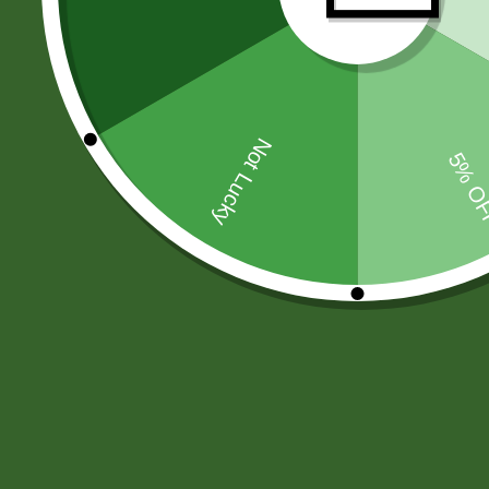
PAPAS FRITAS-MANI-SNACKS
(44
MOSTAZA-SALSA DE SOYA-AJI
(6
CHOCOLATES
(33)