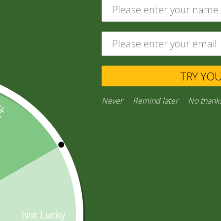
ABARROTES
(229)
TRY YO
Never
Remind later
No thank
CONFITES
(16)
AGUA MINERAL
(26)