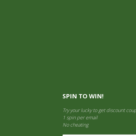
Mi cuenta
Información General
TIENDA ON LINE
Aquí es donde puedes ver los productos en esta tienda.
SPIN TO WIN!
Try your lucky to get discount cou
1 spin per email
No cheating
LICORES
(138)