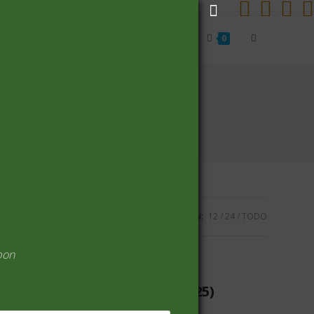
Alternar
Inicio
Carrito
Finalizar compra
0
búsqueda
de
la
VISUALIZACIÓN:
12
24
TODO
web
pon
ARROZ Y CEREALES
(25)