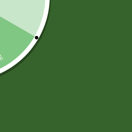
TARJETAS PREPAGO
(6)
)
)
ARTICULOS DE ASEO Y LIMPIEZA
(83)
DESODORANTES AMBIENTAL
(12)