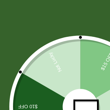
HARINAS - LEVADURA -SAL
(11)
CIGARROS
(37)
PAÑALES
(7)