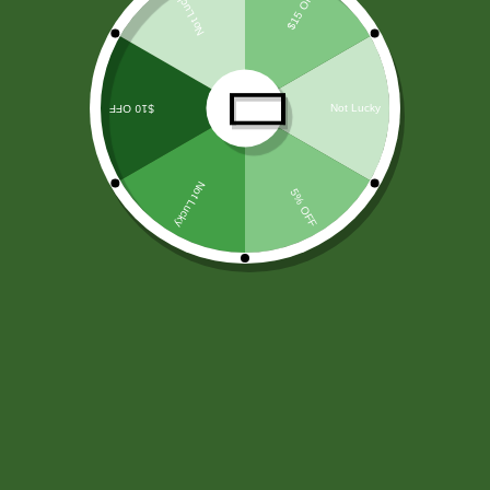
LICORES
(138)
ARROZ Y CEREALES
(25)
HARINAS - LEVADURA -SAL
(11)