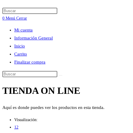
búsqueda
Press
de
Escape
0
Menú
Cerrar
la
to
web
Mi cuenta
close
Información General
the
Inicio
search
Carrito
panel.
Finalizar compra
Buscar
en
TIENDA ON LINE
esta
web
Aquí es donde puedes ver los productos en esta tienda.
Visualización:
12