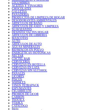
LEGUMBRES
ACEITES Y VINAGRES
CHOCOLATES
GALLETAS
PANADERÍA
PRODUCTOS DE LIMPIEZA DE HOGAR
DESODORANTES AMBIENTALES
ARTICULOS DE BAÑO
ARTICULOS DE ASEO Y LIMPIEZA
SUAVIZANTES
DESINFECTACTES HOGAR
ARTICULOS DE LIBRERIA
MASCOTAS
AUTO
ARTICULOS DE AUTO
AGUAS MINERALES
REFRESCOS EN POLVO
ENERGÉTICAS ISOTÓNICAS
NÉCTAR
COCTEL BAR
CERVECERÍA
CERVEZAS EN BOTELLA
CERVEZAS EN LATA
CERVEZAS SIN ALCOHOL
PAÑALES
LICORES
PISCOS
WHISKYS
VINOS TETRAPACK
ESPUMANTES
CIGARRILLOS
PROMOS DE LICOR
CARBÓN
TEQUILA
VODKA
CATALOGO
Inicio