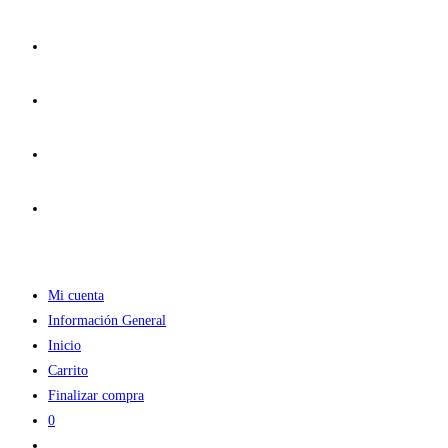
Ir
al
contenido
Mi cuenta
Información General
Inicio
Carrito
Finalizar compra
0
Alternar