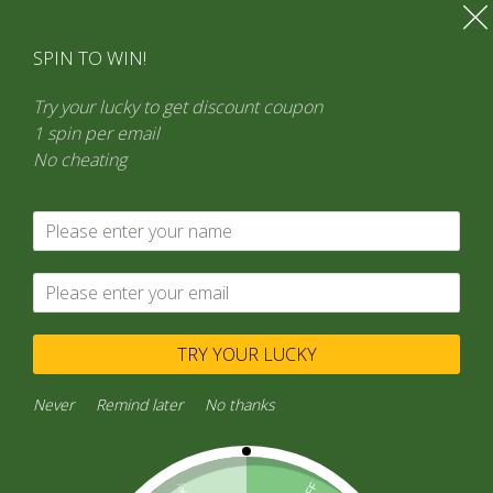
Ir
al
SPIN TO WIN!
contenido
Try your lucky to get discount coupon
1 spin per email
No cheating
TRY YOUR LUCKY
Never
Remind later
No thanks