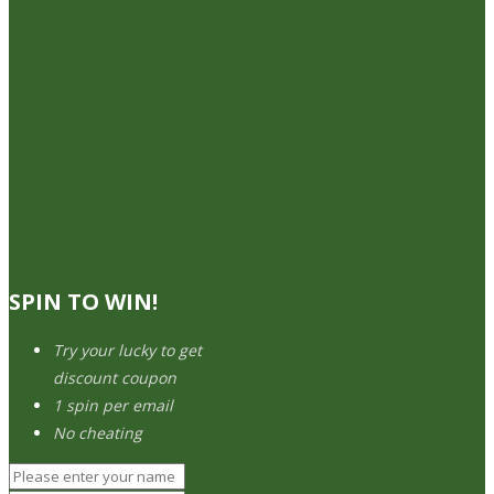
SPIN TO WIN!
Try your lucky to get
discount coupon
1 spin per email
No cheating