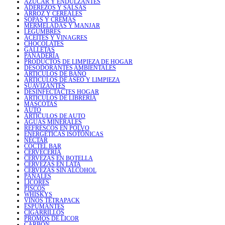
AZÚCAR Y ENDULZANTES
ADEREZOS Y SALSAS
ARROZ Y CEREALES
SOPAS Y CREMAS
MERMELADAS Y MANJAR
LEGUMBRES
ACEITES Y VINAGRES
CHOCOLATES
GALLETAS
PANADERÍA
PRODUCTOS DE LIMPIEZA DE HOGAR
DESODORANTES AMBIENTALES
ARTICULOS DE BAÑO
ARTICULOS DE ASEO Y LIMPIEZA
SUAVIZANTES
DESINFECTACTES HOGAR
ARTICULOS DE LIBRERIA
MASCOTAS
AUTO
ARTICULOS DE AUTO
AGUAS MINERALES
REFRESCOS EN POLVO
ENERGÉTICAS ISOTÓNICAS
NÉCTAR
COCTEL BAR
CERVECERÍA
CERVEZAS EN BOTELLA
CERVEZAS EN LATA
CERVEZAS SIN ALCOHOL
PAÑALES
LICORES
PISCOS
WHISKYS
VINOS TETRAPACK
ESPUMANTES
CIGARRILLOS
PROMOS DE LICOR
CARBÓN