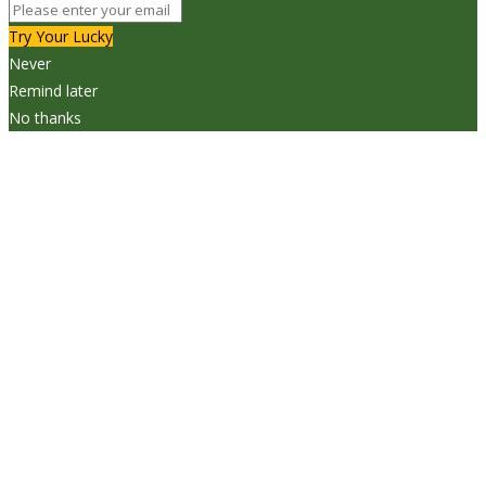
Try Your Lucky
Never
Remind later
No thanks