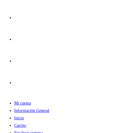
Ir
al
contenido
Mi cuenta
Información General
Inicio
Carrito
Finalizar compra