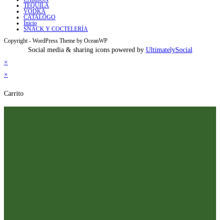
TEQUILA
VODKA
CATALOGO
Inicio
SNACK Y COCTELERÍA
Copyright - WordPress Theme by OceanWP
Social media & sharing icons powered by
UltimatelySocial
×
×
Carrito