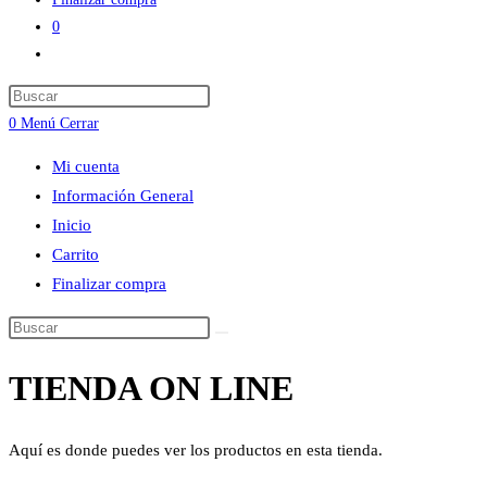
0
Alternar
búsqueda
Press
de
Escape
0
Menú
Cerrar
la
to
web
Mi cuenta
close
Información General
the
Inicio
search
Carrito
panel.
Finalizar compra
Buscar
en
TIENDA ON LINE
esta
web
Aquí es donde puedes ver los productos en esta tienda.