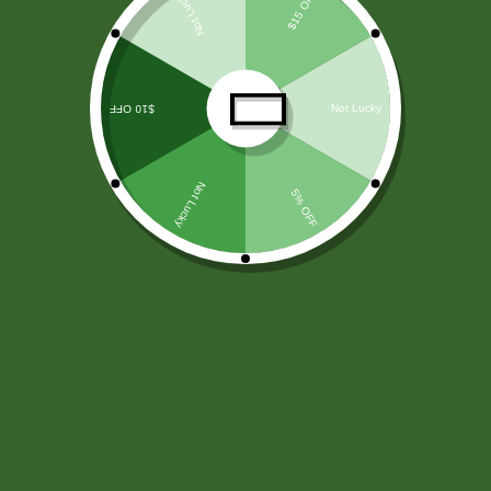
LICORES
(138)
ARROZ Y CEREALES
(25)
HARINAS - LEVADURA -SAL
(11)