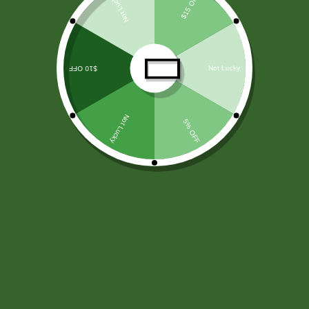
LICORES
(138)
ARROZ Y CEREALES
(25)
HARINAS - LEVADURA -SAL
(11)