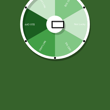
LICORES
(138)
ARROZ Y CEREALES
(25)
HARINAS - LEVADURA -SAL
(11)