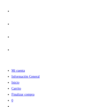
Ir
al
contenido
Mi cuenta
Información General
Inicio
Carrito
Finalizar compra
0
Alternar