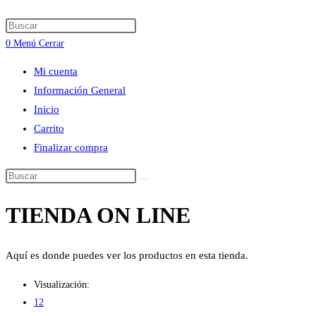
búsqueda
Press
de
Escape
0
Menú
Cerrar
la
to
web
Mi cuenta
close
Información General
the
Inicio
search
Carrito
panel.
Finalizar compra
Buscar
en
TIENDA ON LINE
esta
web
Aquí es donde puedes ver los productos en esta tienda.
Visualización:
12