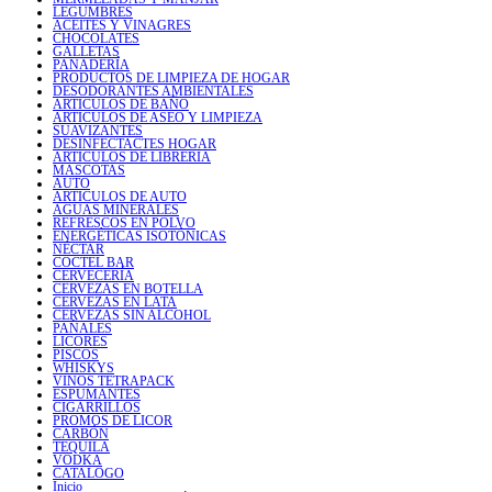
LEGUMBRES
ACEITES Y VINAGRES
CHOCOLATES
GALLETAS
PANADERÍA
PRODUCTOS DE LIMPIEZA DE HOGAR
DESODORANTES AMBIENTALES
ARTICULOS DE BAÑO
ARTICULOS DE ASEO Y LIMPIEZA
SUAVIZANTES
DESINFECTACTES HOGAR
ARTICULOS DE LIBRERIA
MASCOTAS
AUTO
ARTICULOS DE AUTO
AGUAS MINERALES
REFRESCOS EN POLVO
ENERGÉTICAS ISOTÓNICAS
NÉCTAR
COCTEL BAR
CERVECERÍA
CERVEZAS EN BOTELLA
CERVEZAS EN LATA
CERVEZAS SIN ALCOHOL
PAÑALES
LICORES
PISCOS
WHISKYS
VINOS TETRAPACK
ESPUMANTES
CIGARRILLOS
PROMOS DE LICOR
CARBÓN
TEQUILA
VODKA
CATALOGO
Inicio