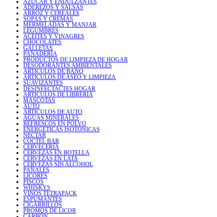
AZÚCAR Y ENDULZANTES
ADEREZOS Y SALSAS
ARROZ Y CEREALES
SOPAS Y CREMAS
MERMELADAS Y MANJAR
LEGUMBRES
ACEITES Y VINAGRES
CHOCOLATES
GALLETAS
PANADERÍA
PRODUCTOS DE LIMPIEZA DE HOGAR
DESODORANTES AMBIENTALES
ARTICULOS DE BAÑO
ARTICULOS DE ASEO Y LIMPIEZA
SUAVIZANTES
DESINFECTACTES HOGAR
ARTICULOS DE LIBRERIA
MASCOTAS
AUTO
ARTICULOS DE AUTO
AGUAS MINERALES
REFRESCOS EN POLVO
ENERGÉTICAS ISOTÓNICAS
NÉCTAR
COCTEL BAR
CERVECERÍA
CERVEZAS EN BOTELLA
CERVEZAS EN LATA
CERVEZAS SIN ALCOHOL
PAÑALES
LICORES
PISCOS
WHISKYS
VINOS TETRAPACK
ESPUMANTES
CIGARRILLOS
PROMOS DE LICOR
CARBÓN