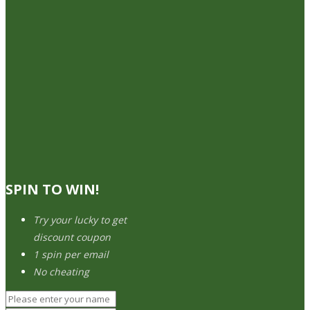
SPIN TO WIN!
Try your lucky to get
discount coupon
1 spin per email
No cheating