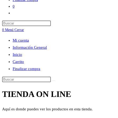
0
Alternar
búsqueda
Press
de
Escape
0
Menú
Cerrar
la
to
web
Mi cuenta
close
Información General
the
Inicio
search
Carrito
panel.
Finalizar compra
Buscar
en
TIENDA ON LINE
esta
web
Aquí es donde puedes ver los productos en esta tienda.