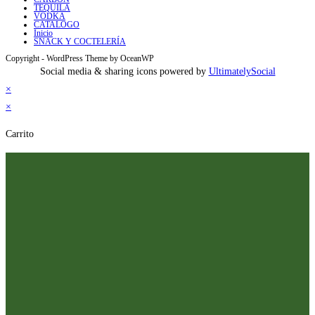
TEQUILA
VODKA
CATALOGO
Inicio
SNACK Y COCTELERÍA
Copyright - WordPress Theme by OceanWP
Social media & sharing icons powered by
UltimatelySocial
×
×
Carrito