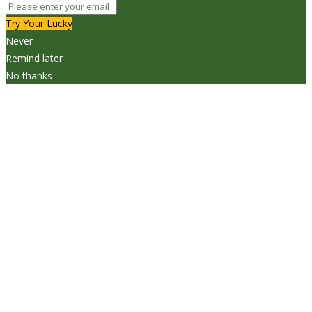
Try Your Lucky
Never
Remind later
No thanks