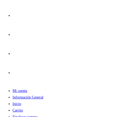
Ir
al
contenido
Mi cuenta
Información General
Inicio
Carrito
Finalizar compra