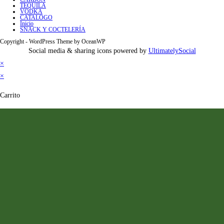
TEQUILA
VODKA
CATALOGO
Inicio
SNACK Y COCTELERÍA
Copyright - WordPress Theme by OceanWP
Social media & sharing icons powered by
UltimatelySocial
×
×
Carrito