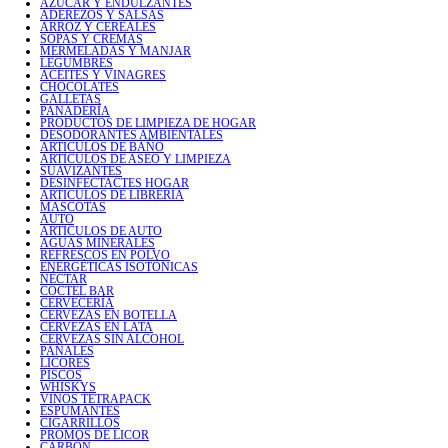
AZÚCAR Y ENDULZANTES
ADEREZOS Y SALSAS
ARROZ Y CEREALES
SOPAS Y CREMAS
MERMELADAS Y MANJAR
LEGUMBRES
ACEITES Y VINAGRES
CHOCOLATES
GALLETAS
PANADERÍA
PRODUCTOS DE LIMPIEZA DE HOGAR
DESODORANTES AMBIENTALES
ARTICULOS DE BAÑO
ARTICULOS DE ASEO Y LIMPIEZA
SUAVIZANTES
DESINFECTACTES HOGAR
ARTICULOS DE LIBRERIA
MASCOTAS
AUTO
ARTICULOS DE AUTO
AGUAS MINERALES
REFRESCOS EN POLVO
ENERGÉTICAS ISOTÓNICAS
NÉCTAR
COCTEL BAR
CERVECERÍA
CERVEZAS EN BOTELLA
CERVEZAS EN LATA
CERVEZAS SIN ALCOHOL
PAÑALES
LICORES
PISCOS
WHISKYS
VINOS TETRAPACK
ESPUMANTES
CIGARRILLOS
PROMOS DE LICOR
CARBÓN