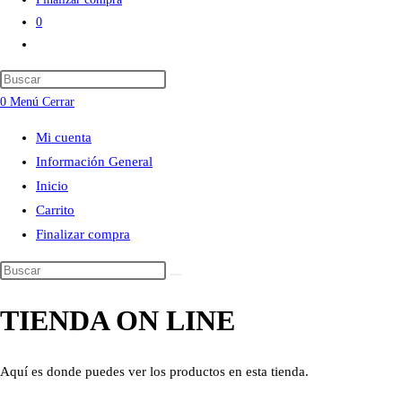
0
Alternar
búsqueda
Press
de
Escape
0
Menú
Cerrar
la
to
web
Mi cuenta
close
Información General
the
Inicio
search
Carrito
panel.
Finalizar compra
Buscar
en
TIENDA ON LINE
esta
web
Aquí es donde puedes ver los productos en esta tienda.