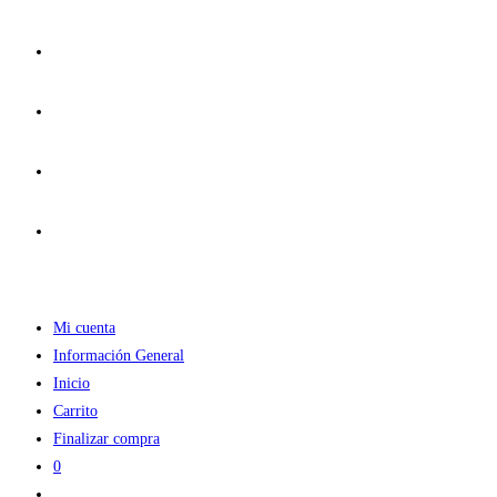
Ir
al
contenido
Mi cuenta
Información General
Inicio
Carrito
Finalizar compra
0
Alternar