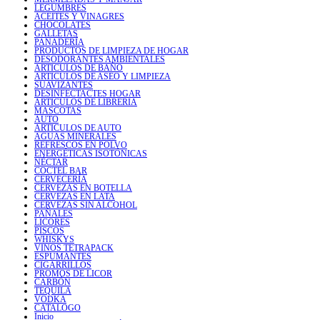
LEGUMBRES
ACEITES Y VINAGRES
CHOCOLATES
GALLETAS
PANADERÍA
PRODUCTOS DE LIMPIEZA DE HOGAR
DESODORANTES AMBIENTALES
ARTICULOS DE BAÑO
ARTICULOS DE ASEO Y LIMPIEZA
SUAVIZANTES
DESINFECTACTES HOGAR
ARTICULOS DE LIBRERIA
MASCOTAS
AUTO
ARTICULOS DE AUTO
AGUAS MINERALES
REFRESCOS EN POLVO
ENERGÉTICAS ISOTÓNICAS
NÉCTAR
COCTEL BAR
CERVECERÍA
CERVEZAS EN BOTELLA
CERVEZAS EN LATA
CERVEZAS SIN ALCOHOL
PAÑALES
LICORES
PISCOS
WHISKYS
VINOS TETRAPACK
ESPUMANTES
CIGARRILLOS
PROMOS DE LICOR
CARBÓN
TEQUILA
VODKA
CATALOGO
Inicio