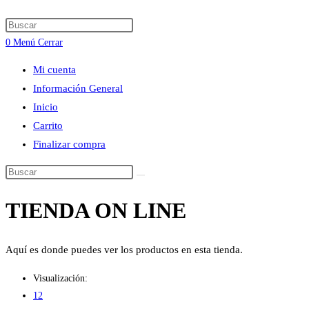
búsqueda
Press
de
Escape
0
Menú
Cerrar
la
to
web
Mi cuenta
close
Información General
the
Inicio
search
Carrito
panel.
Finalizar compra
Buscar
en
TIENDA ON LINE
esta
web
Aquí es donde puedes ver los productos en esta tienda.
Visualización:
12