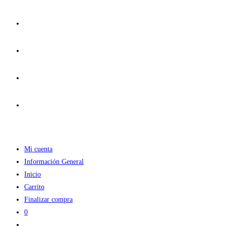
Ir
al
contenido
Mi cuenta
Información General
Inicio
Carrito
Finalizar compra
0
Alternar