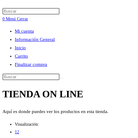
búsqueda
Press
de
Escape
0
Menú
Cerrar
la
to
web
Mi cuenta
close
Información General
the
Inicio
search
Carrito
panel.
Finalizar compra
Buscar
en
TIENDA ON LINE
esta
web
Aquí es donde puedes ver los productos en esta tienda.
Visualización:
12