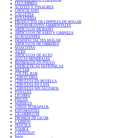
LEGUMBRES
ACEITES Y VINAGRES
CHOCOLATES
GALLETAS
PANADERÍA
PRODUCTOS DE LIMPIEZA DE HOGAR
DESODORANTES AMBIENTALES
ARTICULOS DE BAÑO
ARTICULOS DE ASEO Y LIMPIEZA
SUAVIZANTES
DESINFECTACTES HOGAR
ARTICULOS DE LIBRERIA
MASCOTAS
AUTO
ARTICULOS DE AUTO
AGUAS MINERALES
REFRESCOS EN POLVO
ENERGÉTICAS ISOTÓNICAS
NÉCTAR
COCTEL BAR
CERVECERÍA
CERVEZAS EN BOTELLA
CERVEZAS EN LATA
CERVEZAS SIN ALCOHOL
PAÑALES
LICORES
PISCOS
WHISKYS
VINOS TETRAPACK
ESPUMANTES
CIGARRILLOS
PROMOS DE LICOR
CARBÓN
TEQUILA
VODKA
CATALOGO
Inicio