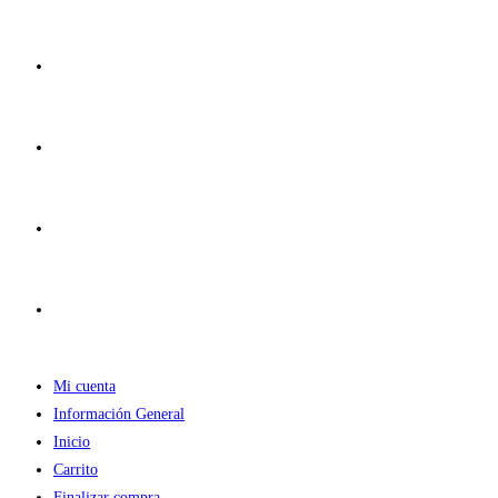
Ir
al
contenido
Mi cuenta
Información General
Inicio
Carrito
Finalizar compra