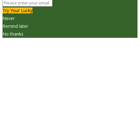
Try Your Lucky
Never
Remind later
No thanks