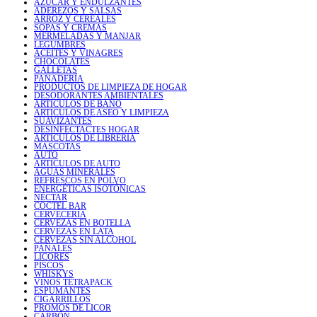
AZÚCAR Y ENDULZANTES
ADEREZOS Y SALSAS
ARROZ Y CEREALES
SOPAS Y CREMAS
MERMELADAS Y MANJAR
LEGUMBRES
ACEITES Y VINAGRES
CHOCOLATES
GALLETAS
PANADERÍA
PRODUCTOS DE LIMPIEZA DE HOGAR
DESODORANTES AMBIENTALES
ARTICULOS DE BAÑO
ARTICULOS DE ASEO Y LIMPIEZA
SUAVIZANTES
DESINFECTACTES HOGAR
ARTICULOS DE LIBRERIA
MASCOTAS
AUTO
ARTICULOS DE AUTO
AGUAS MINERALES
REFRESCOS EN POLVO
ENERGÉTICAS ISOTÓNICAS
NÉCTAR
COCTEL BAR
CERVECERÍA
CERVEZAS EN BOTELLA
CERVEZAS EN LATA
CERVEZAS SIN ALCOHOL
PAÑALES
LICORES
PISCOS
WHISKYS
VINOS TETRAPACK
ESPUMANTES
CIGARRILLOS
PROMOS DE LICOR
CARBÓN