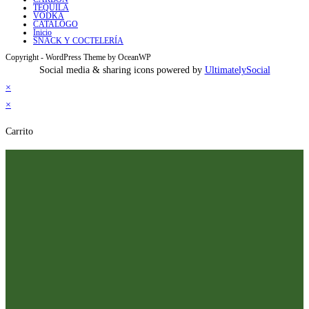
TEQUILA
VODKA
CATALOGO
Inicio
SNACK Y COCTELERÍA
Copyright - WordPress Theme by OceanWP
Social media & sharing icons powered by
UltimatelySocial
×
×
Carrito