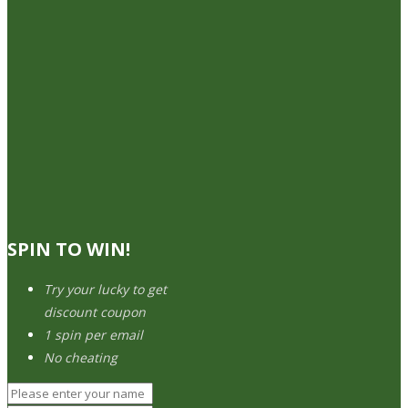
SPIN TO WIN!
Try your lucky to get
discount coupon
1 spin per email
No cheating