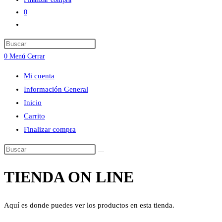
0
Alternar
búsqueda
Press
de
Escape
0
Menú
Cerrar
la
to
web
Mi cuenta
close
Información General
the
Inicio
search
Carrito
panel.
Finalizar compra
Buscar
en
TIENDA ON LINE
esta
web
Aquí es donde puedes ver los productos en esta tienda.