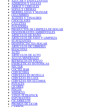
AZÚCAR Y ENDULZANTES
ADEREZOS Y SALSAS
ARROZ Y CEREALES
SOPAS Y CREMAS
MERMELADAS Y MANJAR
LEGUMBRES
ACEITES Y VINAGRES
CHOCOLATES
GALLETAS
PANADERÍA
PRODUCTOS DE LIMPIEZA DE HOGAR
DESODORANTES AMBIENTALES
ARTICULOS DE BAÑO
ARTICULOS DE ASEO Y LIMPIEZA
SUAVIZANTES
DESINFECTACTES HOGAR
ARTICULOS DE LIBRERIA
MASCOTAS
AUTO
ARTICULOS DE AUTO
AGUAS MINERALES
REFRESCOS EN POLVO
ENERGÉTICAS ISOTÓNICAS
NÉCTAR
COCTEL BAR
CERVECERÍA
CERVEZAS EN BOTELLA
CERVEZAS EN LATA
CERVEZAS SIN ALCOHOL
PAÑALES
LICORES
PISCOS
WHISKYS
VINOS TETRAPACK
ESPUMANTES
CIGARRILLOS
PROMOS DE LICOR
CARBÓN