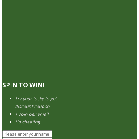
SPIN TO WIN!
Try your lucky to get
discount coupon
1 spin per email
No cheating