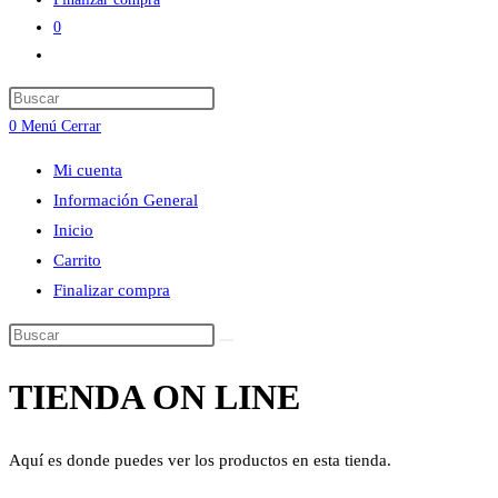
0
Alternar
búsqueda
Press
de
Escape
0
Menú
Cerrar
la
to
web
Mi cuenta
close
Información General
the
Inicio
search
Carrito
panel.
Finalizar compra
Buscar
en
TIENDA ON LINE
esta
web
Aquí es donde puedes ver los productos en esta tienda.