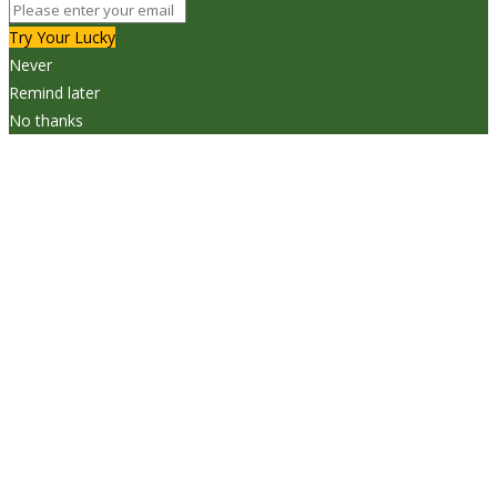
Try Your Lucky
Never
Remind later
No thanks