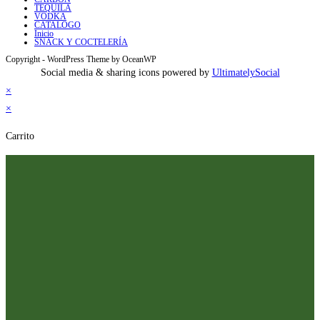
TEQUILA
VODKA
CATALOGO
Inicio
SNACK Y COCTELERÍA
Copyright - WordPress Theme by OceanWP
Social media & sharing icons powered by
UltimatelySocial
×
×
Carrito