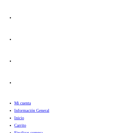
Ir
al
contenido
Mi cuenta
Información General
Inicio
Carrito
Finalizar compra