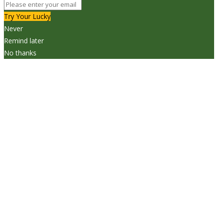
Try Your Lucky
Never
Remind later
No thanks