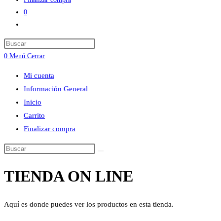
0
Alternar
búsqueda
Press
de
Escape
0
Menú
Cerrar
la
to
web
Mi cuenta
close
Información General
the
Inicio
search
Carrito
panel.
Finalizar compra
Buscar
en
TIENDA ON LINE
esta
web
Aquí es donde puedes ver los productos en esta tienda.