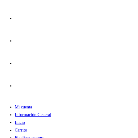
Ir
al
contenido
Mi cuenta
Información General
Inicio
Carrito
Finalizar compra