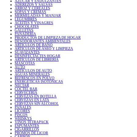
AZÚCAR Y ENDULZANTES
ADEREZOS Y SALSAS
ARROZ Y CEREALES
SOPAS Y CREMAS
MERMELADAS Y MANJAR
LEGUMBRES
ACEITES Y VINAGRES
CHOCOLATES
GALLETAS
PANADERÍA
PRODUCTOS DE LIMPIEZA DE HOGAR
DESODORANTES AMBIENTALES
ARTICULOS DE BAÑO
ARTICULOS DE ASEO Y LIMPIEZA
SUAVIZANTES
DESINFECTACTES HOGAR
ARTICULOS DE LIBRERIA
MASCOTAS
AUTO
ARTICULOS DE AUTO
AGUAS MINERALES
REFRESCOS EN POLVO
ENERGÉTICAS ISOTÓNICAS
NÉCTAR
COCTEL BAR
CERVECERÍA
CERVEZAS EN BOTELLA
CERVEZAS EN LATA
CERVEZAS SIN ALCOHOL
PAÑALES
LICORES
PISCOS
WHISKYS
VINOS TETRAPACK
ESPUMANTES
CIGARRILLOS
PROMOS DE LICOR
CARBÓN