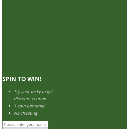
SPIN TO WIN!
Try your lucky to get
discount coupon
1 spin per email
No cheating