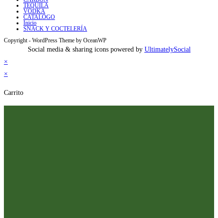
TEQUILA
VODKA
CATALOGO
Inicio
SNACK Y COCTELERÍA
Copyright - WordPress Theme by OceanWP
Social media & sharing icons powered by
UltimatelySocial
×
×
Carrito