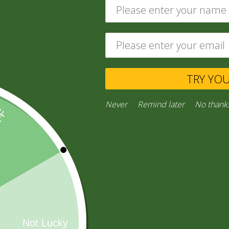
ABARROTES
(229)
TRY YO
Never
Remind later
No thank
CONFITES
(16)
AGUA MINERAL
(26)