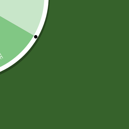
TARJETAS PREPAGO
(6)
)
)
ARTICULOS DE ASEO Y LIMPIEZA
(83)
DESODORANTES AMBIENTAL
(12)