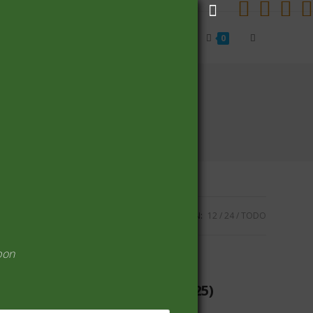
Alternar
Inicio
Carrito
Finalizar compra
0
búsqueda
de
la
VISUALIZACIÓN:
12
24
TODO
web
pon
ARROZ Y CEREALES
(25)