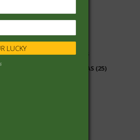
VINOS
(68)
UR LUCKY
s
LIBRERIA-PILAS-BATERIAS
(25)
PANADERIA
(19)