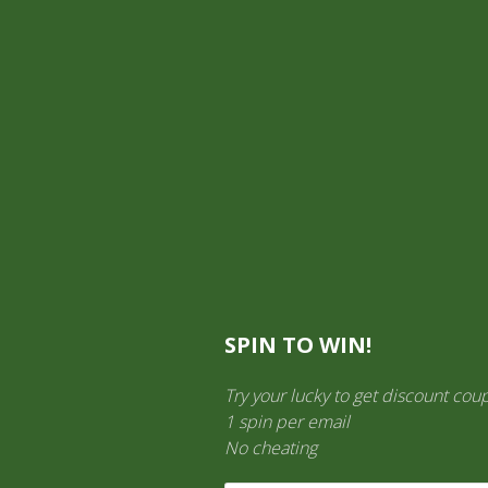
Mi cuenta
Información General
TIENDA ON LINE
Aquí es donde puedes ver los productos en esta tienda.
SPIN TO WIN!
Try your lucky to get discount cou
1 spin per email
No cheating
LICORES
(138)