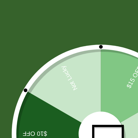
HARINAS - LEVADURA -SAL
(11)
CIGARROS
(37)
PAÑALES
(7)