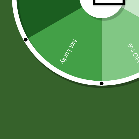
PAPAS FRITAS-MANI-SNACKS
(44
MOSTAZA-SALSA DE SOYA-AJI
(6
CHOCOLATES
(33)