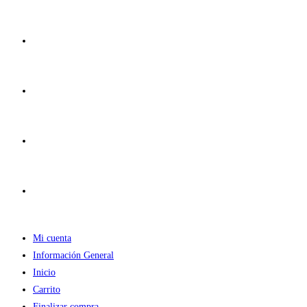
Ir
al
contenido
Mi cuenta
Información General
Inicio
Carrito
Finalizar compra