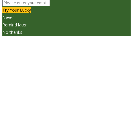
Try Your Lucky
Never
Remind later
No thanks