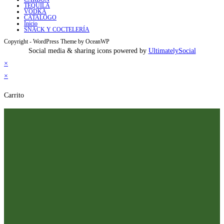
TEQUILA
VODKA
CATALOGO
Inicio
SNACK Y COCTELERÍA
Copyright - WordPress Theme by OceanWP
Social media & sharing icons powered by
UltimatelySocial
×
×
Carrito