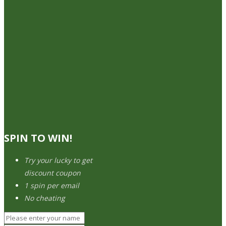
SPIN TO WIN!
Try your lucky to get
discount coupon
1 spin per email
No cheating