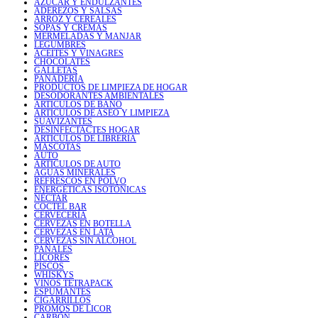
AZÚCAR Y ENDULZANTES
ADEREZOS Y SALSAS
ARROZ Y CEREALES
SOPAS Y CREMAS
MERMELADAS Y MANJAR
LEGUMBRES
ACEITES Y VINAGRES
CHOCOLATES
GALLETAS
PANADERÍA
PRODUCTOS DE LIMPIEZA DE HOGAR
DESODORANTES AMBIENTALES
ARTICULOS DE BAÑO
ARTICULOS DE ASEO Y LIMPIEZA
SUAVIZANTES
DESINFECTACTES HOGAR
ARTICULOS DE LIBRERIA
MASCOTAS
AUTO
ARTICULOS DE AUTO
AGUAS MINERALES
REFRESCOS EN POLVO
ENERGÉTICAS ISOTÓNICAS
NÉCTAR
COCTEL BAR
CERVECERÍA
CERVEZAS EN BOTELLA
CERVEZAS EN LATA
CERVEZAS SIN ALCOHOL
PAÑALES
LICORES
PISCOS
WHISKYS
VINOS TETRAPACK
ESPUMANTES
CIGARRILLOS
PROMOS DE LICOR
CARBÓN