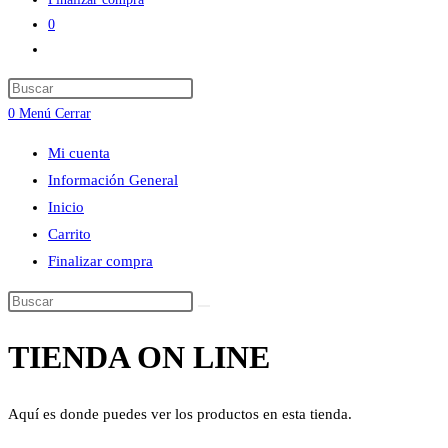
0
Alternar
búsqueda
Press
de
Escape
0
Menú
Cerrar
la
to
web
Mi cuenta
close
Información General
the
Inicio
search
Carrito
panel.
Finalizar compra
Buscar
en
TIENDA ON LINE
esta
web
Aquí es donde puedes ver los productos en esta tienda.