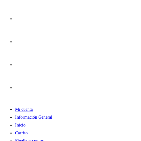
Ir
al
contenido
Mi cuenta
Información General
Inicio
Carrito
Finalizar compra