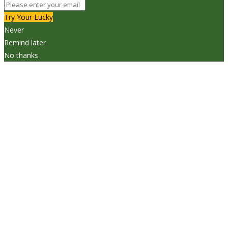
Try Your Lucky
Never
Remind later
No thanks