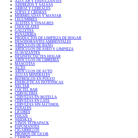
AZÚCAR Y ENDULZANTES
ADEREZOS Y SALSAS
ARROZ Y CEREALES
SOPAS Y CREMAS
MERMELADAS Y MANJAR
LEGUMBRES
ACEITES Y VINAGRES
CHOCOLATES
GALLETAS
PANADERÍA
PRODUCTOS DE LIMPIEZA DE HOGAR
DESODORANTES AMBIENTALES
ARTICULOS DE BAÑO
ARTICULOS DE ASEO Y LIMPIEZA
SUAVIZANTES
DESINFECTACTES HOGAR
ARTICULOS DE LIBRERIA
MASCOTAS
AUTO
ARTICULOS DE AUTO
AGUAS MINERALES
REFRESCOS EN POLVO
ENERGÉTICAS ISOTÓNICAS
NÉCTAR
COCTEL BAR
CERVECERÍA
CERVEZAS EN BOTELLA
CERVEZAS EN LATA
CERVEZAS SIN ALCOHOL
PAÑALES
LICORES
PISCOS
WHISKYS
VINOS TETRAPACK
ESPUMANTES
CIGARRILLOS
PROMOS DE LICOR
CARBÓN