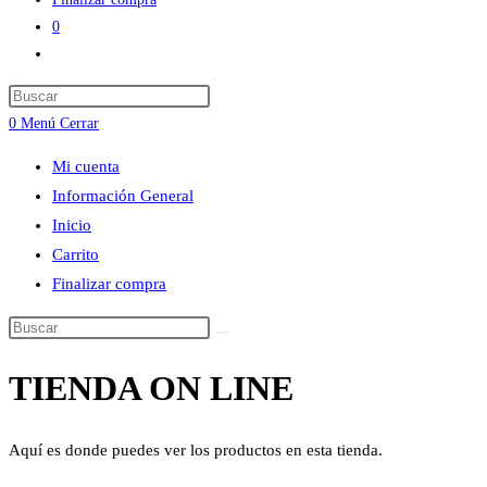
0
Alternar
búsqueda
Press
de
Escape
0
Menú
Cerrar
la
to
web
Mi cuenta
close
Información General
the
Inicio
search
Carrito
panel.
Finalizar compra
Buscar
en
TIENDA ON LINE
esta
web
Aquí es donde puedes ver los productos en esta tienda.