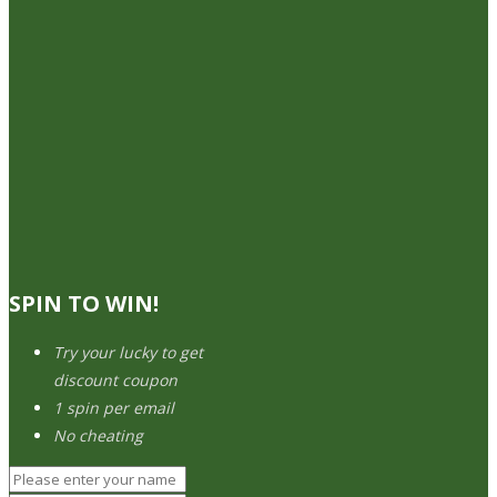
SPIN TO WIN!
Try your lucky to get
discount coupon
1 spin per email
No cheating