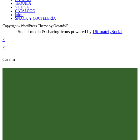
TEQUILA
VODKA
CATALOGO
Inicio
SNACK Y COCTELERÍA
Copyright - WordPress Theme by OceanWP
Social media & sharing icons powered by
UltimatelySocial
×
×
Carrito