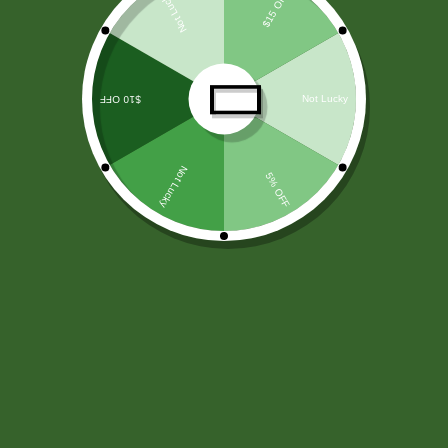
Menú
0
TIENDA ON LINE
Aquí es donde puedes ver los productos en esta tienda.
CERVEZAS
(55)