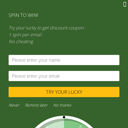
Ir
al
SPIN TO WIN!
contenido
Try your lucky to get discount coupon
1 spin per email
No cheating
TRY YOUR LUCKY
Never
Remind later
No thanks