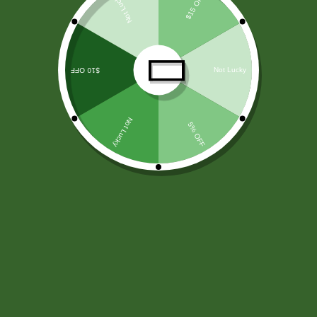
LICORES
(138)
ARROZ Y CEREALES
(25)
HARINAS - LEVADURA -SAL
(11)