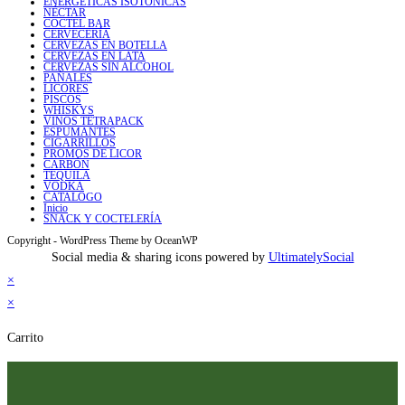
ENERGÉTICAS ISOTÓNICAS
NÉCTAR
COCTEL BAR
CERVECERÍA
CERVEZAS EN BOTELLA
CERVEZAS EN LATA
CERVEZAS SIN ALCOHOL
PAÑALES
LICORES
PISCOS
WHISKYS
VINOS TETRAPACK
ESPUMANTES
CIGARRILLOS
PROMOS DE LICOR
CARBÓN
TEQUILA
VODKA
CATALOGO
Inicio
SNACK Y COCTELERÍA
Copyright - WordPress Theme by OceanWP
Social media & sharing icons powered by
UltimatelySocial
×
×
Carrito