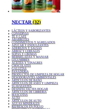
NECTAR
(32)
LÁCTEOS Y SABORIZANTES
CONSERVAS
TÉ Y CAFÉ
ABARROTES
CONDIMENTOS Y AGREGADOS
AZÚCAR Y ENDULZANTES
ADEREZOS Y SALSAS
ARROZ Y CEREALES
SOPAS Y CREMAS
MERMELADAS Y MANJAR
LEGUMBRES
ACEITES Y VINAGRES
CHOCOLATES
GALLETAS
PANADERÍA
PRODUCTOS DE LIMPIEZA DE HOGAR
DESODORANTES AMBIENTALES
ARTICULOS DE BAÑO
ARTICULOS DE ASEO Y LIMPIEZA
SUAVIZANTES
DESINFECTACTES HOGAR
ARTICULOS DE LIBRERIA
MASCOTAS
AUTO
ARTICULOS DE AUTO
AGUAS MINERALES
REFRESCOS EN POLVO