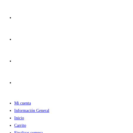
Ir
al
contenido
Mi cuenta
Información General
Inicio
Carrito
Finalizar compra