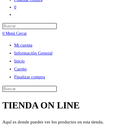
0
Alternar
búsqueda
Press
de
Escape
0
Menú
Cerrar
la
to
web
Mi cuenta
close
Información General
the
Inicio
search
Carrito
panel.
Finalizar compra
Buscar
en
TIENDA ON LINE
esta
web
Aquí es donde puedes ver los productos en esta tienda.