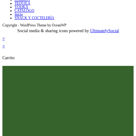
TEQUILA
VODKA
CATALOGO
Inicio
SNACK Y COCTELERÍA
Copyright - WordPress Theme by OceanWP
Social media & sharing icons powered by
UltimatelySocial
×
×
Carrito