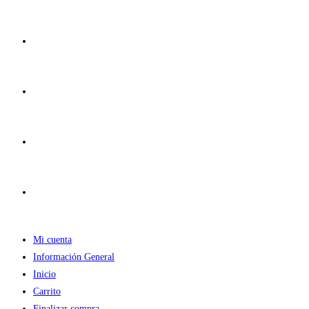
Ir
al
contenido
Mi cuenta
Información General
Inicio
Carrito
Finalizar compra