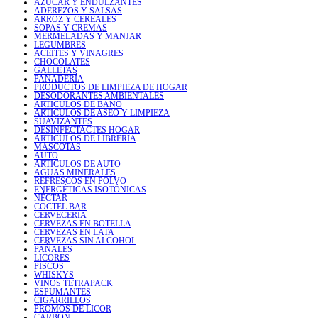
AZÚCAR Y ENDULZANTES
ADEREZOS Y SALSAS
ARROZ Y CEREALES
SOPAS Y CREMAS
MERMELADAS Y MANJAR
LEGUMBRES
ACEITES Y VINAGRES
CHOCOLATES
GALLETAS
PANADERÍA
PRODUCTOS DE LIMPIEZA DE HOGAR
DESODORANTES AMBIENTALES
ARTICULOS DE BAÑO
ARTICULOS DE ASEO Y LIMPIEZA
SUAVIZANTES
DESINFECTACTES HOGAR
ARTICULOS DE LIBRERIA
MASCOTAS
AUTO
ARTICULOS DE AUTO
AGUAS MINERALES
REFRESCOS EN POLVO
ENERGÉTICAS ISOTÓNICAS
NÉCTAR
COCTEL BAR
CERVECERÍA
CERVEZAS EN BOTELLA
CERVEZAS EN LATA
CERVEZAS SIN ALCOHOL
PAÑALES
LICORES
PISCOS
WHISKYS
VINOS TETRAPACK
ESPUMANTES
CIGARRILLOS
PROMOS DE LICOR
CARBÓN