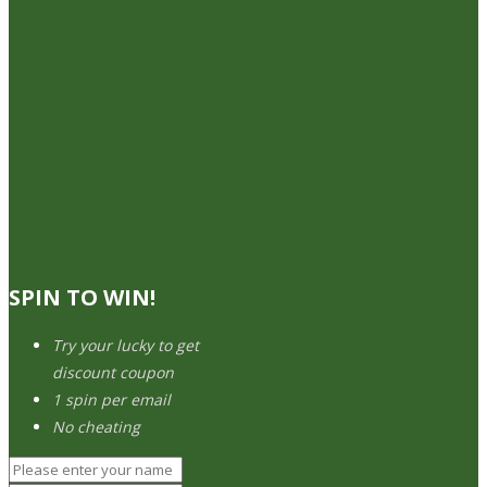
SPIN TO WIN!
Try your lucky to get
discount coupon
1 spin per email
No cheating