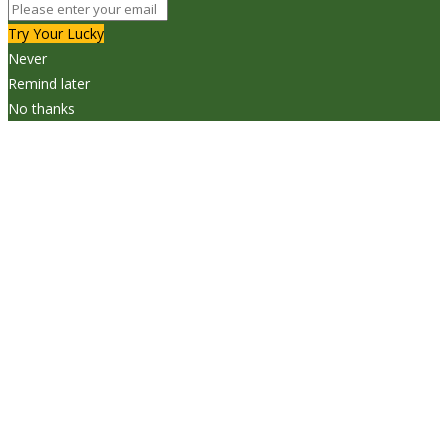
Try Your Lucky
Never
Remind later
No thanks