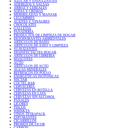
AZÚCAR Y ENDULZANTES
ADEREZOS Y SALSAS
ARROZ Y CEREALES
SOPAS Y CREMAS
MERMELADAS Y MANJAR
LEGUMBRES
ACEITES Y VINAGRES
CHOCOLATES
GALLETAS
PANADERÍA
PRODUCTOS DE LIMPIEZA DE HOGAR
DESODORANTES AMBIENTALES
ARTICULOS DE BAÑO
ARTICULOS DE ASEO Y LIMPIEZA
SUAVIZANTES
DESINFECTACTES HOGAR
ARTICULOS DE LIBRERIA
MASCOTAS
AUTO
ARTICULOS DE AUTO
AGUAS MINERALES
REFRESCOS EN POLVO
ENERGÉTICAS ISOTÓNICAS
NÉCTAR
COCTEL BAR
CERVECERÍA
CERVEZAS EN BOTELLA
CERVEZAS EN LATA
CERVEZAS SIN ALCOHOL
PAÑALES
LICORES
PISCOS
WHISKYS
VINOS TETRAPACK
ESPUMANTES
CIGARRILLOS
PROMOS DE LICOR
CARBÓN