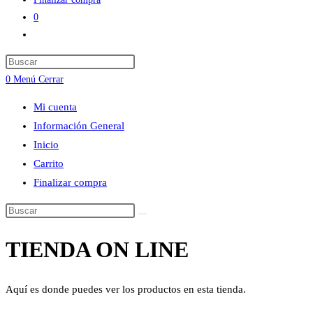
0
Alternar
búsqueda
Press
de
Escape
0
Menú
Cerrar
la
to
web
Mi cuenta
close
Información General
the
Inicio
search
Carrito
panel.
Finalizar compra
Buscar
en
TIENDA ON LINE
esta
web
Aquí es donde puedes ver los productos en esta tienda.