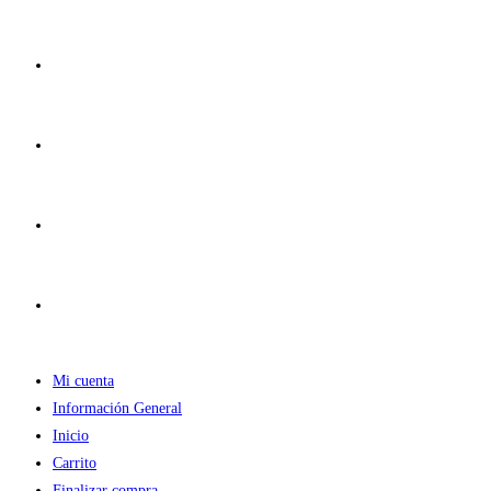
Ir
al
contenido
Mi cuenta
Información General
Inicio
Carrito
Finalizar compra