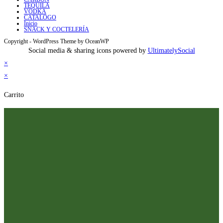
TEQUILA
VODKA
CATALOGO
Inicio
SNACK Y COCTELERÍA
Copyright - WordPress Theme by OceanWP
Social media & sharing icons powered by
UltimatelySocial
×
×
Carrito