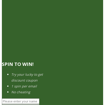
SPIN TO WIN!
Try your lucky to get
discount coupon
1 spin per email
No cheating