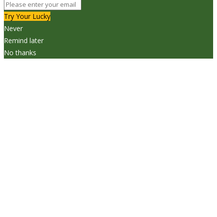
Try Your Lucky
Never
Remind later
No thanks