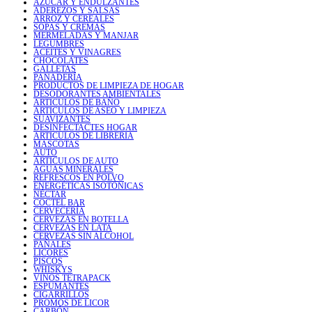
AZÚCAR Y ENDULZANTES
ADEREZOS Y SALSAS
ARROZ Y CEREALES
SOPAS Y CREMAS
MERMELADAS Y MANJAR
LEGUMBRES
ACEITES Y VINAGRES
CHOCOLATES
GALLETAS
PANADERÍA
PRODUCTOS DE LIMPIEZA DE HOGAR
DESODORANTES AMBIENTALES
ARTICULOS DE BAÑO
ARTICULOS DE ASEO Y LIMPIEZA
SUAVIZANTES
DESINFECTACTES HOGAR
ARTICULOS DE LIBRERIA
MASCOTAS
AUTO
ARTICULOS DE AUTO
AGUAS MINERALES
REFRESCOS EN POLVO
ENERGÉTICAS ISOTÓNICAS
NÉCTAR
COCTEL BAR
CERVECERÍA
CERVEZAS EN BOTELLA
CERVEZAS EN LATA
CERVEZAS SIN ALCOHOL
PAÑALES
LICORES
PISCOS
WHISKYS
VINOS TETRAPACK
ESPUMANTES
CIGARRILLOS
PROMOS DE LICOR
CARBÓN