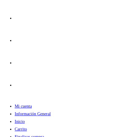
Ir
al
contenido
Mi cuenta
Información General
Inicio
Carrito
Finalizar compra