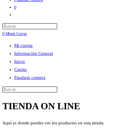
0
Alternar
búsqueda
Press
de
Escape
0
Menú
Cerrar
la
to
web
Mi cuenta
close
Información General
the
Inicio
search
Carrito
panel.
Finalizar compra
Buscar
en
TIENDA ON LINE
esta
web
Aquí es donde puedes ver los productos en esta tienda.