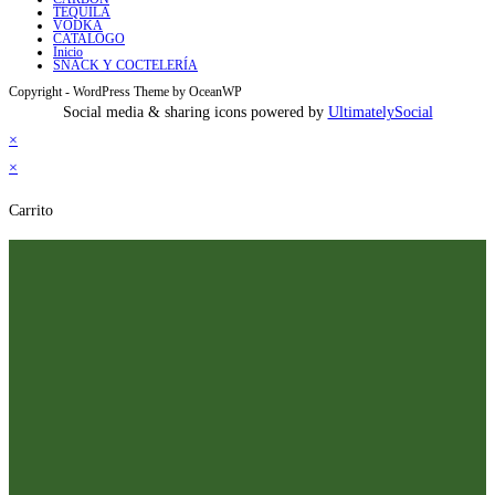
TEQUILA
VODKA
CATALOGO
Inicio
SNACK Y COCTELERÍA
Copyright - WordPress Theme by OceanWP
Social media & sharing icons powered by
UltimatelySocial
×
×
Carrito