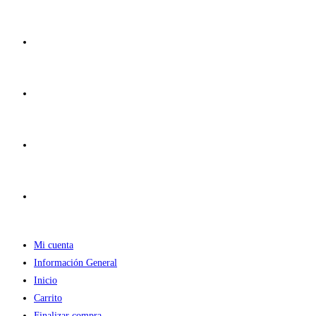
Ir
al
contenido
Mi cuenta
Información General
Inicio
Carrito
Finalizar compra