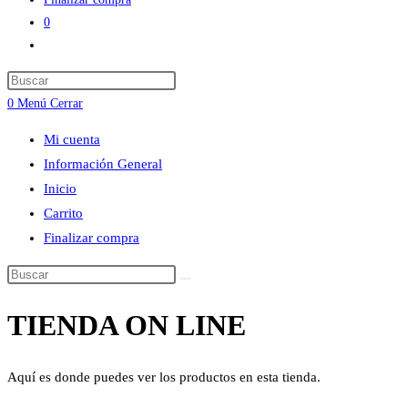
0
Alternar
búsqueda
Press
de
Escape
0
Menú
Cerrar
la
to
web
Mi cuenta
close
Información General
the
Inicio
search
Carrito
panel.
Finalizar compra
Buscar
en
TIENDA ON LINE
esta
web
Aquí es donde puedes ver los productos en esta tienda.