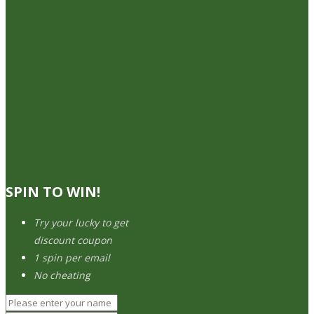
SPIN TO WIN!
Try your lucky to get
discount coupon
1 spin per email
No cheating