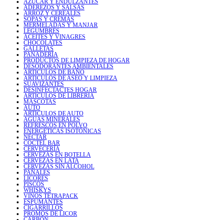
AZÚCAR Y ENDULZANTES
ADEREZOS Y SALSAS
ARROZ Y CEREALES
SOPAS Y CREMAS
MERMELADAS Y MANJAR
LEGUMBRES
ACEITES Y VINAGRES
CHOCOLATES
GALLETAS
PANADERÍA
PRODUCTOS DE LIMPIEZA DE HOGAR
DESODORANTES AMBIENTALES
ARTICULOS DE BAÑO
ARTICULOS DE ASEO Y LIMPIEZA
SUAVIZANTES
DESINFECTACTES HOGAR
ARTICULOS DE LIBRERIA
MASCOTAS
AUTO
ARTICULOS DE AUTO
AGUAS MINERALES
REFRESCOS EN POLVO
ENERGÉTICAS ISOTÓNICAS
NÉCTAR
COCTEL BAR
CERVECERÍA
CERVEZAS EN BOTELLA
CERVEZAS EN LATA
CERVEZAS SIN ALCOHOL
PAÑALES
LICORES
PISCOS
WHISKYS
VINOS TETRAPACK
ESPUMANTES
CIGARRILLOS
PROMOS DE LICOR
CARBÓN