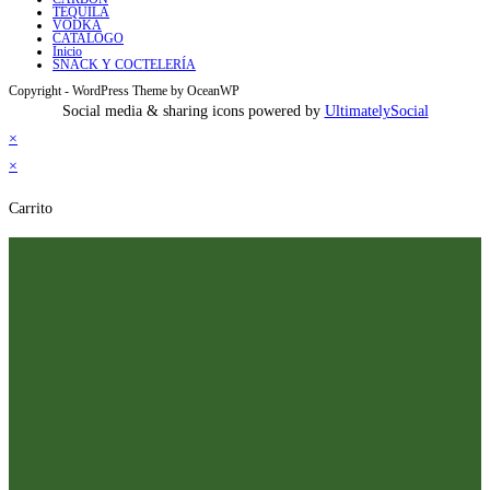
TEQUILA
VODKA
CATALOGO
Inicio
SNACK Y COCTELERÍA
Copyright - WordPress Theme by OceanWP
Social media & sharing icons powered by
UltimatelySocial
×
×
Carrito