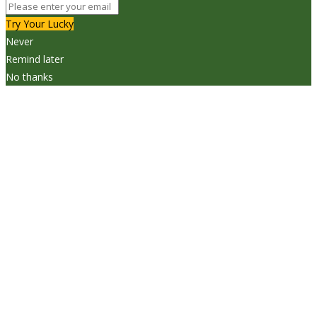
Try Your Lucky
Never
Remind later
No thanks