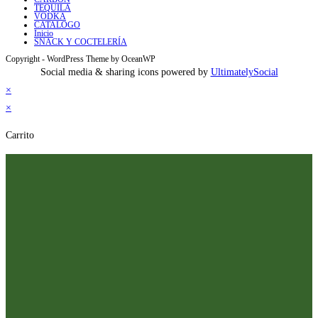
TEQUILA
VODKA
CATALOGO
Inicio
SNACK Y COCTELERÍA
Copyright - WordPress Theme by OceanWP
Social media & sharing icons powered by
UltimatelySocial
×
×
Carrito