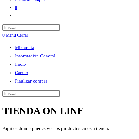
0
Alternar
búsqueda
Press
de
Escape
0
Menú
Cerrar
la
to
web
Mi cuenta
close
Información General
the
Inicio
search
Carrito
panel.
Finalizar compra
Buscar
en
TIENDA ON LINE
esta
web
Aquí es donde puedes ver los productos en esta tienda.