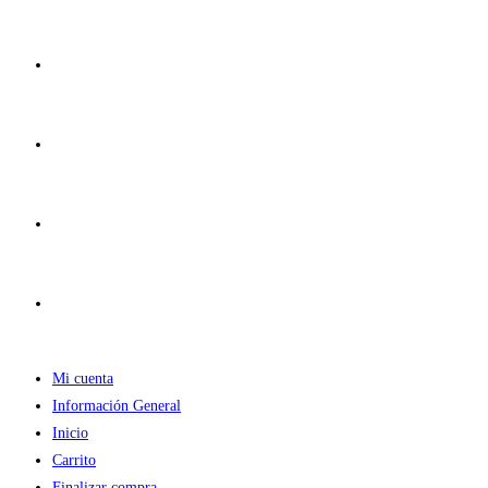
Ir
al
contenido
Mi cuenta
Información General
Inicio
Carrito
Finalizar compra