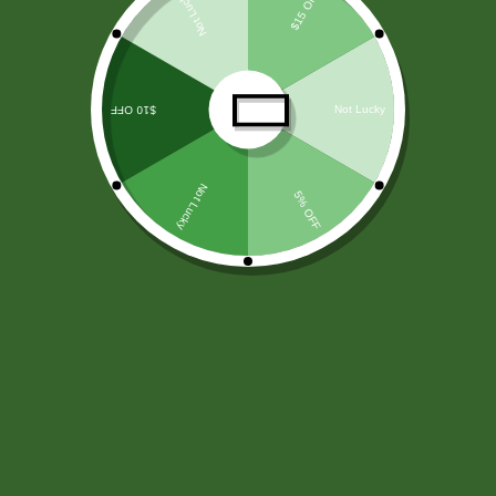
LICORES
(138)
ARROZ Y CEREALES
(25)
HARINAS - LEVADURA -SAL
(11)