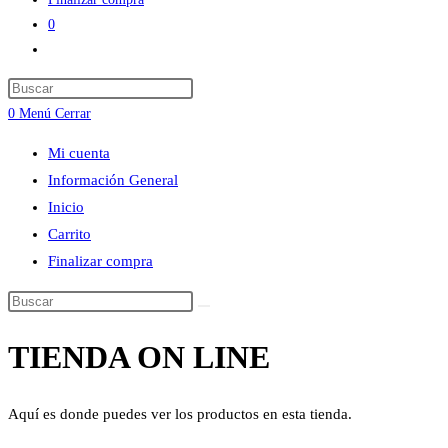
0
Alternar
búsqueda
Press
de
Escape
0
Menú
Cerrar
la
to
web
Mi cuenta
close
Información General
the
Inicio
search
Carrito
panel.
Finalizar compra
Buscar
en
TIENDA ON LINE
esta
web
Aquí es donde puedes ver los productos en esta tienda.