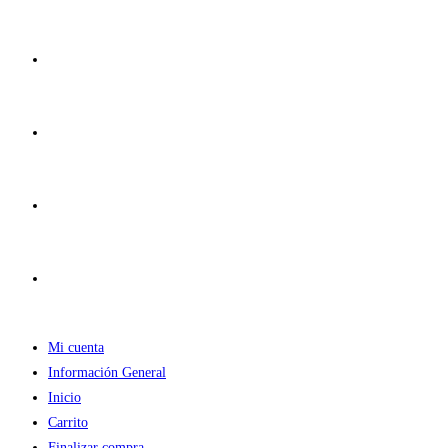
Ir
al
contenido
Mi cuenta
Información General
Inicio
Carrito
Finalizar compra