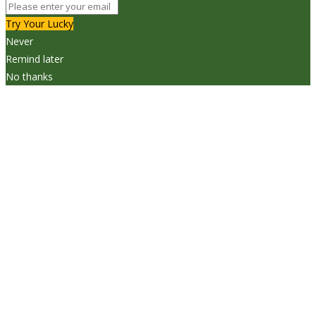
Try Your Lucky
Never
Remind later
No thanks