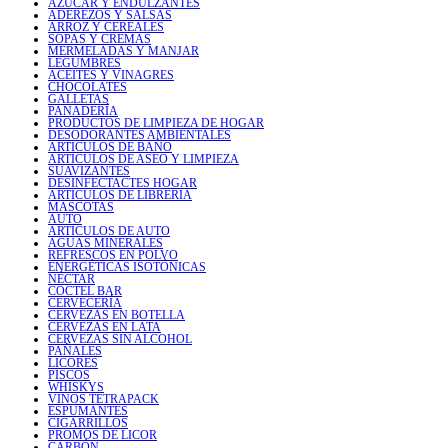
AZÚCAR Y ENDULZANTES
ADEREZOS Y SALSAS
ARROZ Y CEREALES
SOPAS Y CREMAS
MERMELADAS Y MANJAR
LEGUMBRES
ACEITES Y VINAGRES
CHOCOLATES
GALLETAS
PANADERÍA
PRODUCTOS DE LIMPIEZA DE HOGAR
DESODORANTES AMBIENTALES
ARTICULOS DE BAÑO
ARTICULOS DE ASEO Y LIMPIEZA
SUAVIZANTES
DESINFECTACTES HOGAR
ARTICULOS DE LIBRERIA
MASCOTAS
AUTO
ARTICULOS DE AUTO
AGUAS MINERALES
REFRESCOS EN POLVO
ENERGÉTICAS ISOTÓNICAS
NÉCTAR
COCTEL BAR
CERVECERÍA
CERVEZAS EN BOTELLA
CERVEZAS EN LATA
CERVEZAS SIN ALCOHOL
PAÑALES
LICORES
PISCOS
WHISKYS
VINOS TETRAPACK
ESPUMANTES
CIGARRILLOS
PROMOS DE LICOR
CARBÓN