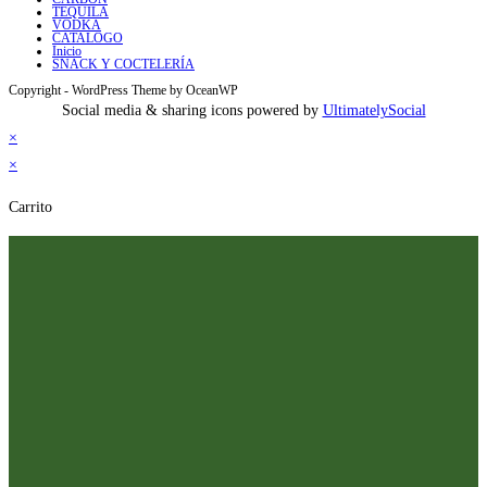
TEQUILA
VODKA
CATALOGO
Inicio
SNACK Y COCTELERÍA
Copyright - WordPress Theme by OceanWP
Social media & sharing icons powered by
UltimatelySocial
×
×
Carrito