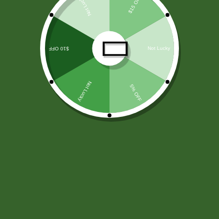
LICORES
(138)
ARROZ Y CEREALES
(25)
HARINAS - LEVADURA -SAL
(11)