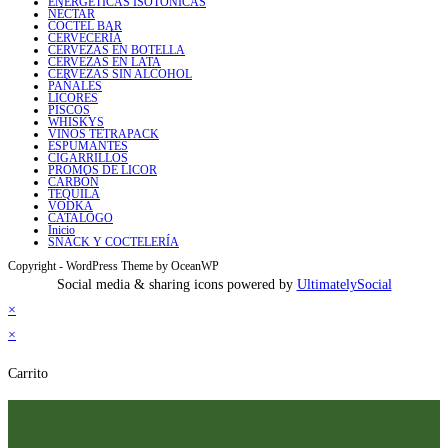
ENERGÉTICAS ISOTÓNICAS
NÉCTAR
COCTEL BAR
CERVECERÍA
CERVEZAS EN BOTELLA
CERVEZAS EN LATA
CERVEZAS SIN ALCOHOL
PAÑALES
LICORES
PISCOS
WHISKYS
VINOS TETRAPACK
ESPUMANTES
CIGARRILLOS
PROMOS DE LICOR
CARBÓN
TEQUILA
VODKA
CATALOGO
Inicio
SNACK Y COCTELERÍA
Copyright - WordPress Theme by OceanWP
Social media & sharing icons powered by
UltimatelySocial
×
×
Carrito