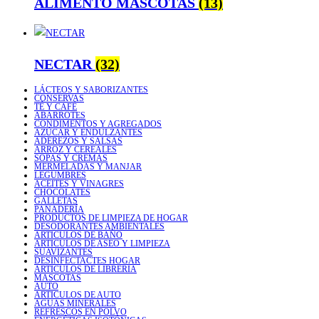
ALIMENTO MASCOTAS
(13)
NECTAR
(32)
LÁCTEOS Y SABORIZANTES
CONSERVAS
TÉ Y CAFÉ
ABARROTES
CONDIMENTOS Y AGREGADOS
AZÚCAR Y ENDULZANTES
ADEREZOS Y SALSAS
ARROZ Y CEREALES
SOPAS Y CREMAS
MERMELADAS Y MANJAR
LEGUMBRES
ACEITES Y VINAGRES
CHOCOLATES
GALLETAS
PANADERÍA
PRODUCTOS DE LIMPIEZA DE HOGAR
DESODORANTES AMBIENTALES
ARTICULOS DE BAÑO
ARTICULOS DE ASEO Y LIMPIEZA
SUAVIZANTES
DESINFECTACTES HOGAR
ARTICULOS DE LIBRERIA
MASCOTAS
AUTO
ARTICULOS DE AUTO
AGUAS MINERALES
REFRESCOS EN POLVO