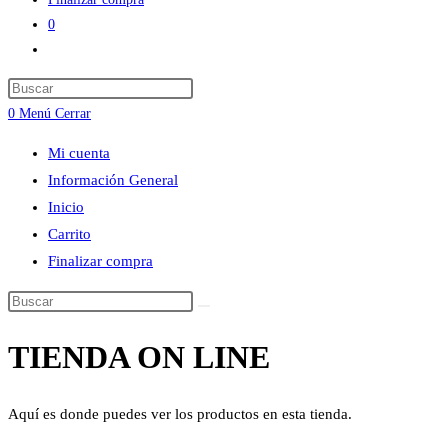
0
Alternar
búsqueda
Press
de
Escape
0
Menú
Cerrar
la
to
web
Mi cuenta
close
Información General
the
Inicio
search
Carrito
panel.
Finalizar compra
Buscar
en
TIENDA ON LINE
esta
web
Aquí es donde puedes ver los productos en esta tienda.