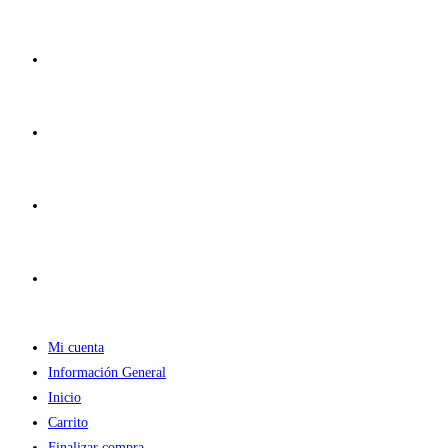
Ir
al
contenido
Mi cuenta
Información General
Inicio
Carrito
Finalizar compra