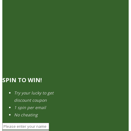
SPIN TO WIN!
Try your lucky to get
discount coupon
1 spin per email
No cheating