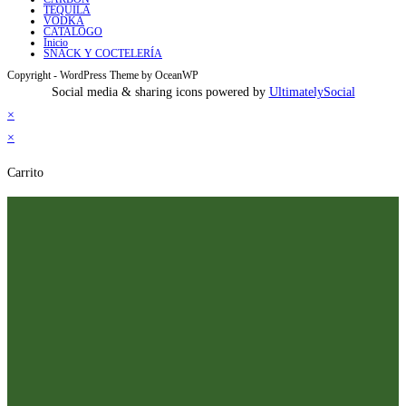
TEQUILA
VODKA
CATALOGO
Inicio
SNACK Y COCTELERÍA
Copyright - WordPress Theme by OceanWP
Social media & sharing icons powered by
UltimatelySocial
×
×
Carrito