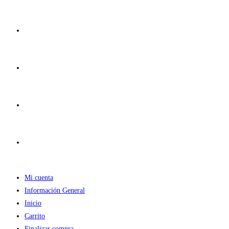
Ir
al
contenido
Mi cuenta
Información General
Inicio
Carrito
Finalizar compra