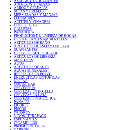
AZÚCAR Y ENDULZANTES
ADEREZOS Y SALSAS
ARROZ Y CEREALES
SOPAS Y CREMAS
MERMELADAS Y MANJAR
LEGUMBRES
ACEITES Y VINAGRES
CHOCOLATES
GALLETAS
PANADERÍA
PRODUCTOS DE LIMPIEZA DE HOGAR
DESODORANTES AMBIENTALES
ARTICULOS DE BAÑO
ARTICULOS DE ASEO Y LIMPIEZA
SUAVIZANTES
DESINFECTACTES HOGAR
ARTICULOS DE LIBRERIA
MASCOTAS
AUTO
ARTICULOS DE AUTO
AGUAS MINERALES
REFRESCOS EN POLVO
ENERGÉTICAS ISOTÓNICAS
NÉCTAR
COCTEL BAR
CERVECERÍA
CERVEZAS EN BOTELLA
CERVEZAS EN LATA
CERVEZAS SIN ALCOHOL
PAÑALES
LICORES
PISCOS
WHISKYS
VINOS TETRAPACK
ESPUMANTES
CIGARRILLOS
PROMOS DE LICOR
CARBÓN