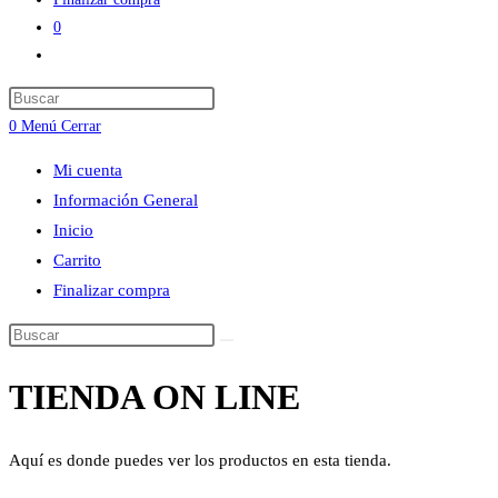
0
Alternar
búsqueda
Press
de
Escape
0
Menú
Cerrar
la
to
web
Mi cuenta
close
Información General
the
Inicio
search
Carrito
panel.
Finalizar compra
Buscar
en
TIENDA ON LINE
esta
web
Aquí es donde puedes ver los productos en esta tienda.