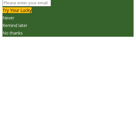
Try Your Lucky
Never
Remind later
No thanks